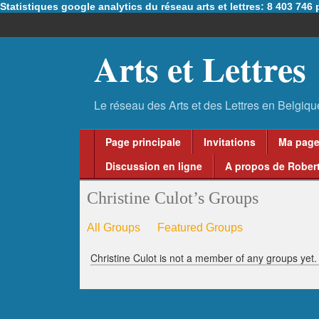
Statistiques google analytics du réseau arts et lettres: 8 403 74
Arts et Lettres
Page principale
Invitations
Ma pag
Discussion en ligne
A propos de Robert
Christine Culot’s Groups
All Groups
Featured Groups
Christine Culot is not a member of any groups yet.