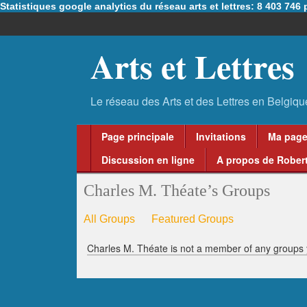
Statistiques google analytics du réseau arts et lettres: 8 403 74
Arts et Lettres
Page principale
Invitations
Ma pag
Discussion en ligne
A propos de Robert
Charles M. Théate’s Groups
All Groups
Featured Groups
Charles M. Théate is not a member of any groups 