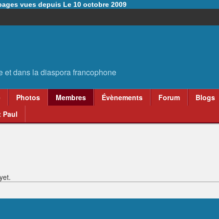
6 pages vues depuis Le 10 octobre 2009
e
Photos
Membres
Évènements
Forum
Blogs
 Paul
yet.