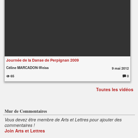
Journée de la Danse de Perpignan 2009
Céline MARCADON-Weiss
9 mai 2012
65
0
C
o
m
Toutes les vidéos
m
e
nt
ai
re
s
:
Mur de Commentaires
Vous devez être membre de Arts et Lettres pour ajouter des
commentaires !
Join Arts et Lettres