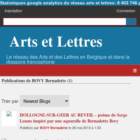
Statistiques google analytics du réseau arts et lettres: 8 403 74
Inscription
Connexion
Arts et Lettres
Publications de BOVY Bernadette (1)
Trier par
HOLLOGNE-SUR-GEER AU REVEIL - poème de Serge
Lesens inspiré par une aquarelle de Bernadette Bovy
Publié(e) par
BOVY Bernadette
le 26 mai 2013 à 1:33