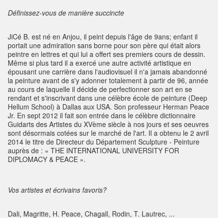
Définissez-vous de manière succincte
JiCé B. est né en Anjou, il peint depuis l'âge de 9ans; enfant il
portait une admiration sans borne pour son père qui était alors
peintre en lettres et qui lui a offert ses premiers cours de dessin.
Même si plus tard il a exercé une autre activité artistique en
épousant une carrière dans l'audiovisuel il n'a jamais abandonné
la peinture avant de s'y adonner totalement à partir de 96, année
au cours de laquelle il décide de perfectionner son art en se
rendant et s'inscrivant dans une célèbre école de peinture (Deep
Hellum School) à Dallas aux USA. Son professeur Herman Peace
Jr. En sept 2012 il fait son entrée dans le célèbre dictionnaire
Guidarts des Artistes du XVème siècle à nos jours et ses oeuvres
sont désormais cotées sur le marché de l'art. Il a obtenu le 2 avril
2014 le titre de Directeur du Département Sculpture - Peinture
auprès de : « THE INTERNATIONAL UNIVERSITY FOR
DIPLOMACY & PEACE ».
Vos artistes et écrivains favoris?
Dali, Magritte, H. Peace, Chagall, Rodin, T. Lautrec, ...