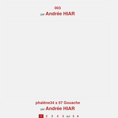
003
Andrée HIAR
par
phaléne34 x 57 Gouache
Andrée HIAR
par
sur
1
2
3
4
5
5