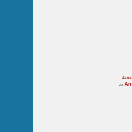
Dana'
An
par