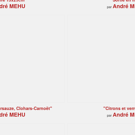
dré MEHU
André 
par
rsauze, Clohars-Carnoët"
"Citrons et ver
dré MEHU
André 
par