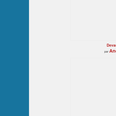
Deva
An
par