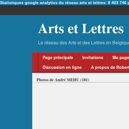
Statistiques google analytics du réseau arts et lettres: 8 403 74
Arts et Lettres
Page principale
Invitations
Ma pag
Discussion en ligne
A propos de Robert
Photos de André MEHU (181)