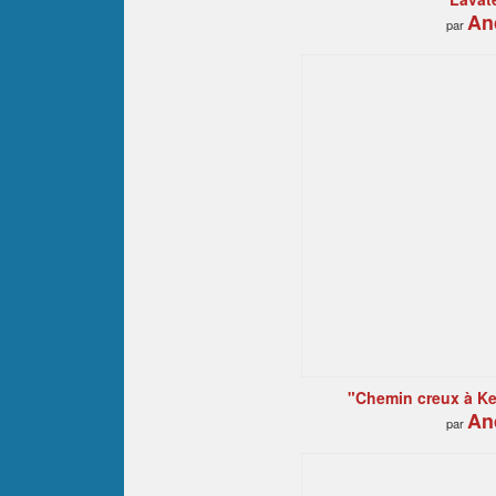
An
par
"Chemin creux à Ke
An
par