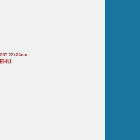
020" 22x24cm
MEHU