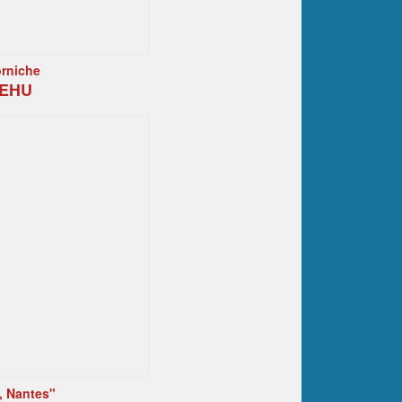
orniche
MEHU
, Nantes"