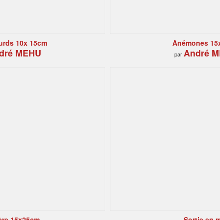
urds 10x 15cm
Anémones 15
dré MEHU
André 
par
ère 15x25cm
Sortie en 