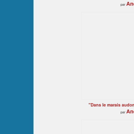
An
par
"Dans le marais audom
An
par