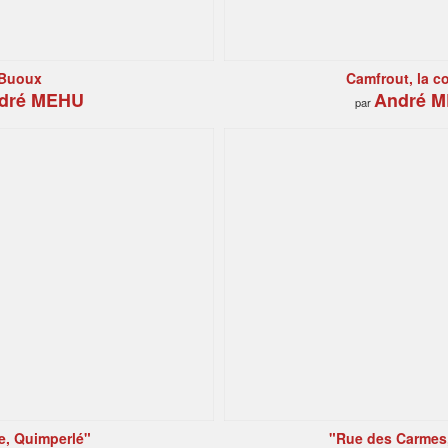
Buoux
Camfrout, la c
dré MEHU
André 
par
e, Quimperlé"
"Rue des Carmes