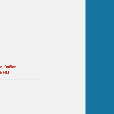
e, Doëlan
MEHU