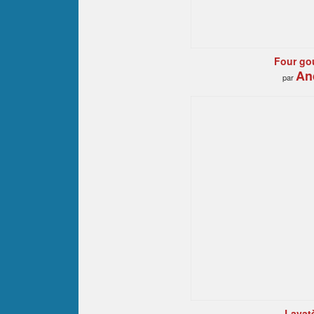
Four go
An
par
Lavat