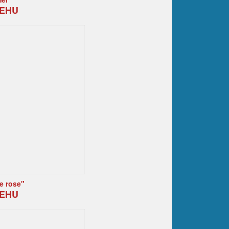
MEHU
re rose"
MEHU