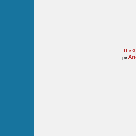
The G
An
par