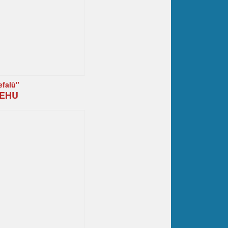
efalù"
MEHU