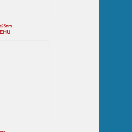
x25cm
MEHU
mer