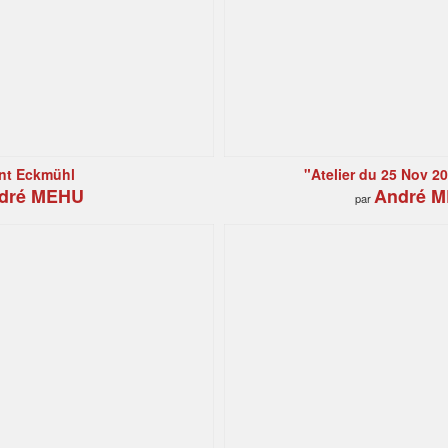
nt Eckmühl
"Atelier du 25 Nov 2
dré MEHU
André 
par