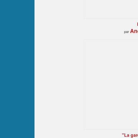
An
par
"La gar