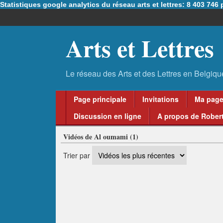
Statistiques google analytics du réseau arts et lettres: 8 403 74
Arts et Lettres
Page principale
Invitations
Ma pag
Discussion en ligne
A propos de Robert
Vidéos de Al oumami (1)
Trier par