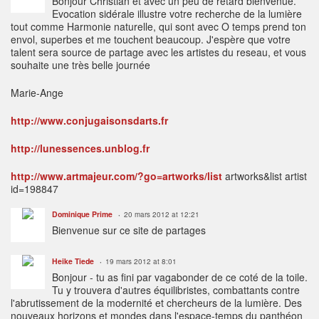
Bonjour Christian et avec un peu de retard bienvenue.
Evocation sidérale illustre votre recherche de la lumière
tout comme Harmonie naturelle, qui sont avec O temps prend ton
envol, superbes et me touchent beaucoup. J'espère que votre
talent sera source de partage avec les artistes du reseau, et vous
souhaite une très belle journée
Marie-Ange
http://www.conjugaisonsdarts.fr
http://lunessences.unblog.fr
http://www.artmajeur.com/?go=artworks/list
artworks&list artist
id=198847
Dominique Prime
20 mars 2012 at 12:21
Bienvenue sur ce site de partages
Heike Tiede
19 mars 2012 at 8:01
Bonjour - tu as fini par vagabonder de ce coté de la toile.
Tu y trouvera d'autres équilibristes, combattants contre
l'abrutissement de la modernité et chercheurs de la lumière. Des
nouveaux horizons et mondes dans l'espace-temps du panthéon