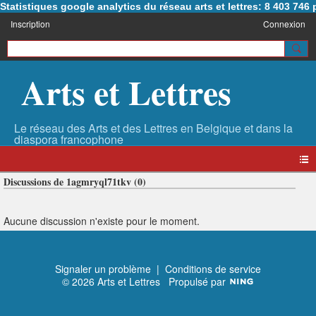
Statistiques google analytics du réseau arts et lettres: 8 403 74
Inscription
Connexion
Arts et Lettres
Discussions de 1agmryql71tkv (0)
Aucune discussion n'existe pour le moment.
Signaler un problème
|
Conditions de service
© 2026 Arts et Lettres
Propulsé par