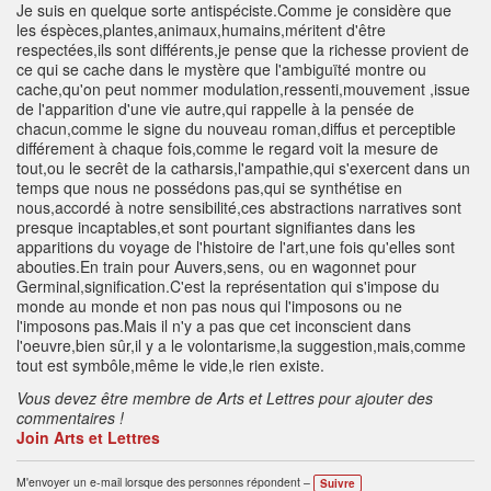
Je suis en quelque sorte antispéciste.Comme je considère que
les éspèces,plantes,animaux,humains,méritent d'être
respectées,ils sont différents,je pense que la richesse provient de
ce qui se cache dans le mystère que l'ambiguïté montre ou
cache,qu'on peut nommer modulation,ressenti,mouvement ,issue
de l'apparition d'une vie autre,qui rappelle à la pensée de
chacun,comme le signe du nouveau roman,diffus et perceptible
différement à chaque fois,comme le regard voit la mesure de
tout,ou le secrêt de la catharsis,l'ampathie,qui s'exercent dans un
temps que nous ne possédons pas,qui se synthétise en
nous,accordé à notre sensibilité,ces abstractions narratives sont
presque incaptables,et sont pourtant signifiantes dans les
apparitions du voyage de l'histoire de l'art,une fois qu'elles sont
abouties.En train pour Auvers,sens, ou en wagonnet pour
Germinal,signification.C'est la représentation qui s'impose du
monde au monde et non pas nous qui l'imposons ou ne
l'imposons pas.Mais il n'y a pas que cet inconscient dans
l'oeuvre,bien sûr,il y a le volontarisme,la suggestion,mais,comme
tout est symbôle,même le vide,le rien existe.
Vous devez être membre de Arts et Lettres pour ajouter des
commentaires !
Join Arts et Lettres
M'envoyer un e-mail lorsque des personnes répondent –
Suivre