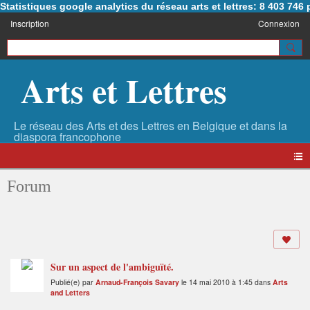
Statistiques google analytics du réseau arts et lettres: 8 403 74
Inscription
Connexion
Arts et Lettres
Forum
Sur un aspect de l'ambiguïté.
Publié(e) par
Arnaud-François Savary
le 14 mai 2010 à 1:45 dans
Arts
and Letters