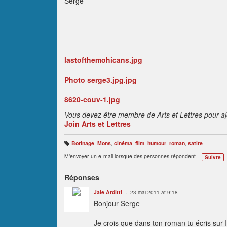
Serge
lastofthemohicans.jpg
Photo serge3.jpg.jpg
8620-couv-1.jpg
Vous devez être membre de Arts et Lettres pour a
Join Arts et Lettres
Borinage
,
Mons
,
cinéma
,
film
,
humour
,
roman
,
satire
B
ali
M'envoyer un e-mail lorsque des personnes répondent –
Suivre
s
e
s
:
Réponses
Jale Arditti
23 mai 2011 at 9:18
Bonjour Serge
Je crois que dans ton roman tu écris sur Is