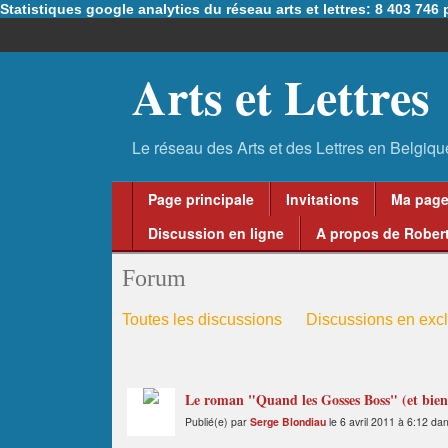
Statistiques google analytics du réseau arts et lettres: 8 403 74
Arts et Lettres
Page principale
Invitations
Ma pag
Discussion en ligne
A propos de Robert
Forum
Toutes les discussions
Discussions en excl
Le roman "Quand les Gosses Boss" (et bientô
Publié(e) par
Serge Blondiau
le 6 avril 2011 à 6:12 da