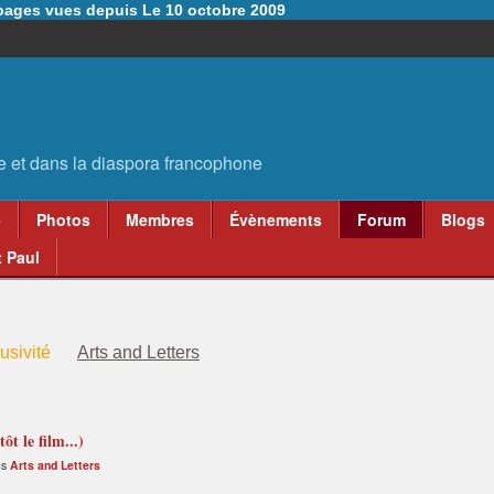
6 pages vues depuis Le 10 octobre 2009
e
Photos
Membres
Évènements
Forum
Blogs
 Paul
usivité
Arts and Letters
t le film...)
ns
Arts and Letters