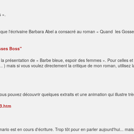
 ».
que que l'écrivaine Barbara Abel a consacré au roman « Quand les Gosse
sses Boss"
 présentation de « Barbe bleue, espoir des femmes ». Pour celles et 
... ) mais si vous voulez directement la critique de mon roman, utilise
s pouvez découvrir quelques extraits et une animation qui illustre très 
GB.htm
nario est en cours d'écriture. Trop tôt pour en parler aujourd'hui... mais