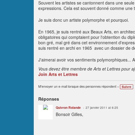
Souvent les artistes se cantonnent dans une seule ac
expressions. Cela est souvent donné comme une tare
Je suis donc un artiste polymorphe et pourquoi.
En 1965, je suis rentré aux Beaux Arts, en architec
obligatoires qui comptaient pour l'obtention du dip
bon gré, mal gré dans cet environnement d'expressi
suis rentré en archi en 1965 avec un dossier de des
J'aimerai avoir vos sentiments polymorphiques... A
Vous devez être membre de Arts et Lettres pour a
Join Arts et Lettres
M'envoyer un e-mail lorsque des personnes répondent –
Suivre
Réponses
Quivron Rolande
27 janvier 2011 at 6:25
Bonsoir Gilles,