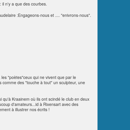
: il n'y a que des courbes.
audelaire :Engageons-nous et .... "enivrons-nous".
a les "poètes"ceux qui ne vivent que par le
és comme des "touche à tout" un sculpteur, une
si qu'à Kraainem où ils ont scindé le club en deux
eaucoup d'amateurs...id à Rixensart avec des
ent à illustrer nos écrits !