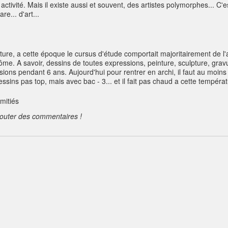
tivité. Mais il existe aussi et souvent, des artistes polymorphes... C'es
... d'art...
ture, a cette époque le cursus d'étude comportait majoritairement de l'
lôme. A savoir, dessins de toutes expressions, peinture, sculpture, gra
ons pendant 6 ans. Aujourd'hui pour rentrer en archi, il faut au moins 
sins pas top, mais avec bac - 3... et il fait pas chaud a cette températ
mitiés
jouter des commentaires !