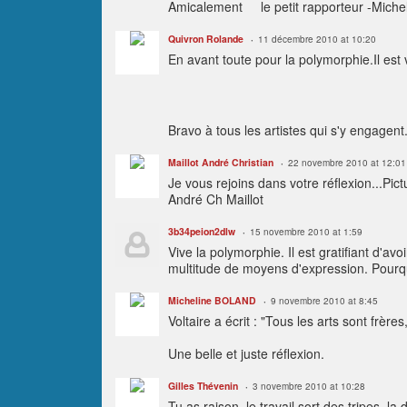
Amicalement le petit rapporteur -Miche
Quivron Rolande
11 décembre 2010 at 10:20
En avant toute pour la polymorphie.Il est 
Bravo à tous les artistes qui s'y engagen
Maillot André Christian
22 novembre 2010 at 12:01
Je vous rejoins dans votre réflexion...Pic
André Ch Maillot
3b34peion2dlw
15 novembre 2010 at 1:59
Vive la polymorphie. Il est gratifiant d'av
multitude de moyens d'expression. Pourqu
Micheline BOLAND
9 novembre 2010 at 8:45
Voltaire a écrit : "Tous les arts sont frèr
Une belle et juste réflexion.
Gilles Thévenin
3 novembre 2010 at 10:28
Tu as raison, le travail sort des tripes, la