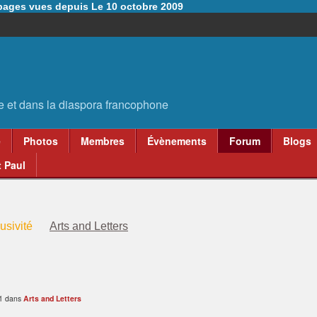
6 pages vues depuis Le 10 octobre 2009
e
Photos
Membres
Évènements
Forum
Blogs
 Paul
usivité
Arts and Letters
01 dans
Arts and Letters