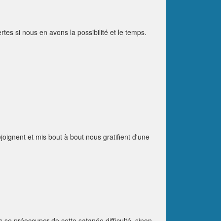
rtes si nous en avons la possibilité et le temps.
ejoignent et mis bout à bout nous gratifient d'une
ans se préoccuper de cette satanée difficulté, sinon