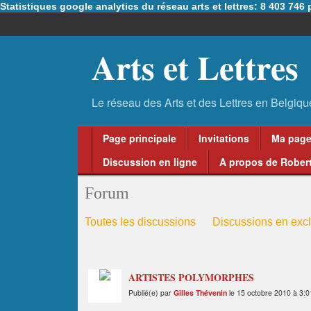
Statistiques google analytics du réseau arts et lettres: 8 403 74
Arts et Lettres
Page principale
Invitations
Ma pag
Discussion en ligne
A propos de Robert
Forum
Toutes les discussions
Discussions en excl
ARTISTES POLYMORPHES
Publié(e) par
Gilles Thévenin
le 15 octobre 2010 à 3: