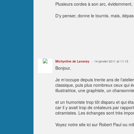
Plusieurs cordes à son arc, évidemment, ta
D'y penser, donne le tournis. mais, dépas
Michyeline de Lavansy
14 janvier 2011 at 11:15
Bonjour,
Je m'occupe depuis trente ans de l'atelier
classique, puis plus nombreux ceux qui é
illustratrice, une graphiste, un chansonnie
et un humoriste trop tôt disparu et qui ét
car il y avait trop de créateurs par rappo
céramistes. Les échanges sont très importa
Voyez notre site ici sur Robert Paul ou m