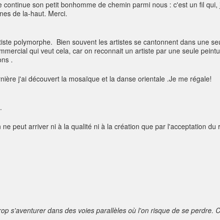
 continue son petit bonhomme de chemin parmi nous : c'est un fil qui, 
nes de la-haut. Merci.
artiste polymorphe. Bien souvent les artistes se cantonnent dans une seu
commercial qui veut cela, car on reconnait un artiste par une seule pei
ons .
ernière j'ai découvert la mosaïque et la danse orientale .Je me régale!
.
 peut arriver ni à la qualité ni à la création que par l'acceptation du 
trop s'aventurer dans des voies parallèles où l'on risque de se perdre. 