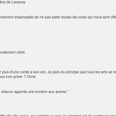
line de Lavansy
vraiment impensable de ne pas saisir toutes les voies qui nous sont offe
t.
turalement vôtre
oir plus d'une corde à son arc. Je pars du principe que tous les arts se r
oi s'en priver ? Chris
es, chacun apporte une lumière aux autres."
 difficulté elle arrive, on contrôle ou pas, le principal est de continuer s