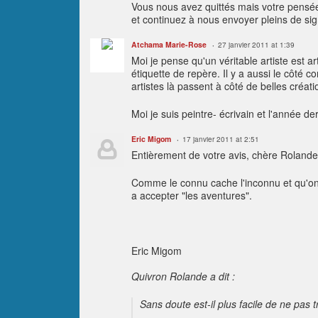
Vous nous avez quittés mais votre pensée
et continuez à nous envoyer pleins de sig
Atchama Marie-Rose
27 janvier 2011 at 1:39
Moi je pense qu'un véritable artiste est 
étiquette de repère. Il y a aussi le côté 
artistes là passent à côté de belles créati
Moi je suis peintre- écrivain et l'année d
Eric Migom
17 janvier 2011 at 2:51
Entièrement de votre avis, chère Rolande
Comme le connu cache l'inconnu et qu'on ne
a accepter "les aventures".
Eric Migom
Quivron Rolande a dit :
Sans doute est-il plus facile de ne pas 