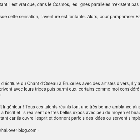
nt il est vrai que, dans le Cosmos, les lignes parallèles n'existent pas 
sée cette sensation, l'aventure est tentante. Alors, pour paraphraser B
 d'écriture du Chant d'Oiseau à Bruxelles avec des artistes divers, il y 
crivent avec leurs tripes puis parmi eux, certains comme moi considér
r
ait ingénieur ! Tous ces talents réunis font une très bonne ambiance ain
rt à l'écrit et ils réalisent de très belles expos avec peu de moyen et b
nt car ils ouvre l'esprit et donnent parfois des idées ou servent simplem
ikhal.over-blog.com -