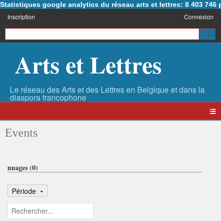
Statistiques google analytics du réseau arts et lettres: 8 403 74
Inscription
Connexion
Arts et Lettres
Events
nuages (0)
Période