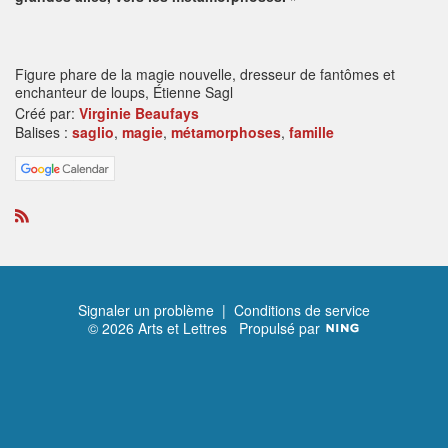
Figure phare de la magie nouvelle, dresseur de fantômes et
enchanteur de loups, Étienne Sagl
Créé par:
Virginie Beaufays
Balises :
saglio
,
magie
,
métamorphoses
,
famille
R
S
S
Signaler un problème
|
Conditions de service
© 2026 Arts et Lettres
Propulsé par