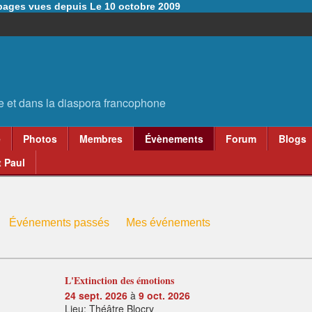
6 pages vues depuis Le 10 octobre 2009
e
Photos
Membres
Évènements
Forum
Blogs
 Paul
Événements passés
Mes événements
L'Extinction des émotions
24 sept. 2026
à
9 oct. 2026
Lieu: Théâtre Blocry