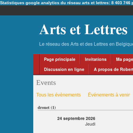
Statistiques google analytics du réseau arts et lettres: 8 403 74
Arts et Lettres
Page principale
Invitations
Ma pag
Discussion en ligne
A propos de Robert
Events
Tous les évènements
Événements à venir
drouet (1)
24 septembre 2026
Jeudi