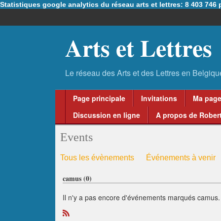
Statistiques google analytics du réseau arts et lettres: 8 403 74
Arts et Lettres
Page principale
Invitations
Ma pag
Discussion en ligne
A propos de Robert
Events
Tous les évènements
Événements à venir
camus (0)
Il n'y a pas encore d'événements marqués camus.
R