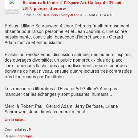
Rencontre littéraire à l'Espace Art Gallery du 29 août
2017: plaisirs littéraires
ADMINISTRATEUR
LITTÉRATURES
Publié(e) par
Delaunois Thierry-Marie
le 30 août 2017 à 4:10
Prévus: Lilliane Schrauwen, Aliénor Debrocq (malheureusement
absente pour raison personnelle) et Jean Jauniaux, une soirée
passionnante, conviviale, beaucoup d'intérêt avec un Gérard
Adam motivé et enthousiaste.
Plaisirs au rendez-vous: discussion animée, des auteurs inspirés,
des ouvrages diversifiés, un public nombreux - plus de place
libre-, quelques flashs, des applaudissements nourris pour des
écrivains de haut niveau, ensuite quatre lectures très contrastées
très bien reçues par l'auditoire.
Les rencontres littéraires à l'Espace Art Gallery? A ne pas
manquer car les échanges y sont puissants, humains...
Merci à Robert Paul, Gérard Adam, Jerry Delfosse, Liliane
Schrauwen, Jean Jauniaux, merci à tous!
Lire la suite...
Commentaires :
0
Balises :
chronique