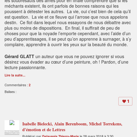
les soubresauts des âmes pour en finale comprendre que si les
méchants existent, ils ont parfois de bonnes raisons qui les
poussent à détester les autres. La vie, oui c’est bien de cela qu’il
est question. La vie et ce fleuve qui l’arrose que nous appelons
destin. Ce flot dans lequel nous essayons de nous débattre avec
plus ou moins de dispositions. En final, il suffirait de peu de
choses pour que la noyade l’emporte cependant, avec l’aide d’un
peu d’apprentissages, il se peut qu’on apprenne à surnager, à s’y
complaire, apprendre à ouvrir les yeux sur la beauté du monde.
Gérard GLATT
un auteur que vous ne pouvez ignorer si vous
désirez vous évader au cœur d’une peinture, oh ! Pardon, d’une
lecture passionnante.
Lire la suite...
Commentaires :
2
Balises :
1
Isabelle Bielecki, Alain Berenboom, Michel Torrekens,
d'émotion et de Lettres
ADMINISTRATEUR
LITTÉRATURES
Publié(e) par
Delaunois Thierry-Marie
le 28 mars 2018 à 3:30