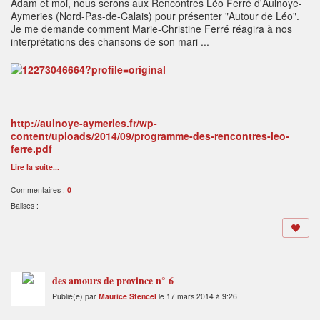
Adam et moi, nous serons aux Rencontres Léo Ferré d'Aulnoye-
Aymeries (Nord-Pas-de-Calais) pour présenter "Autour de Léo".
Je me demande comment Marie-Christine Ferré réagira à nos
interprétations des chansons de son mari ...
http://aulnoye-aymeries.fr/wp-
content/uploads/2014/09/programme-des-rencontres-leo-
ferre.pdf
Lire la suite...
Commentaires :
0
Balises :
des amours de province n° 6
Publié(e) par
Maurice Stencel
le 17 mars 2014 à 9:26