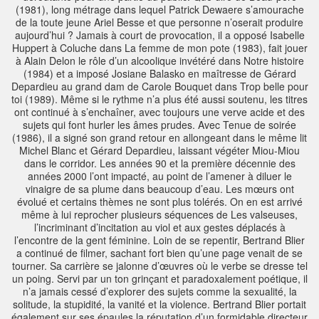
(1981), long métrage dans lequel Patrick Dewaere s’amourache
de la toute jeune Ariel Besse et que personne n’oserait produire
aujourd’hui ? Jamais à court de provocation, il a opposé Isabelle
Huppert à Coluche dans La femme de mon pote (1983), fait jouer
à Alain Delon le rôle d’un alcoolique invétéré dans Notre histoire
(1984) et a imposé Josiane Balasko en maîtresse de Gérard
Depardieu au grand dam de Carole Bouquet dans Trop belle pour
toi (1989). Même si le rythme n’a plus été aussi soutenu, les titres
ont continué à s’enchaîner, avec toujours une verve acide et des
sujets qui font hurler les âmes prudes. Avec Tenue de soirée
(1986), il a signé son grand retour en allongeant dans le même lit
Michel Blanc et Gérard Depardieu, laissant végéter Miou-Miou
dans le corridor. Les années 90 et la première décennie des
années 2000 l’ont impacté, au point de l’amener à diluer le
vinaigre de sa plume dans beaucoup d’eau. Les mœurs ont
évolué et certains thèmes ne sont plus tolérés. On en est arrivé
même à lui reprocher plusieurs séquences de Les valseuses,
l’incriminant d’incitation au viol et aux gestes déplacés à
l’encontre de la gent féminine. Loin de se repentir, Bertrand Blier
a continué de filmer, sachant fort bien qu’une page venait de se
tourner. Sa carrière se jalonne d’œuvres où le verbe se dresse tel
un poing. Servi par un ton grinçant et paradoxalement poétique, il
n’a jamais cessé d’explorer des sujets comme la sexualité, la
solitude, la stupidité, la vanité et la violence. Bertrand Blier portait
également sur ses épaules la réputation d’un formidable directeur