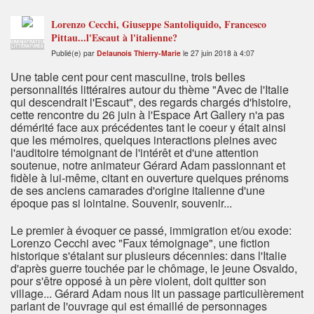
Lorenzo Cecchi, Giuseppe Santoliquido, Francesco
Pittau...l'Escaut à l'italienne?
ADMINISTRATEUR
LITTÉRATURES
Publié(e) par
Delaunois Thierry-Marie
le 27 juin 2018 à 4:07
Une table cent pour cent masculine, trois belles
personnalités littéraires autour du thème "Avec de l'Italie
qui descendrait l'Escaut", des regards chargés d'histoire,
cette rencontre du 26 juin à l'Espace Art Gallery n'a pas
démérité face aux précédentes tant le coeur y était ainsi
que les mémoires, quelques interactions pleines avec
l'auditoire témoignant de l'intérêt et d'une attention
soutenue, notre animateur Gérard Adam passionnant et
fidèle à lui-même, citant en ouverture quelques prénoms
de ses anciens camarades d'origine italienne d'une
époque pas si lointaine. Souvenir, souvenir...
Le premier à évoquer ce passé, immigration et/ou exode:
Lorenzo Cecchi avec "Faux témoignage", une fiction
historique s'étalant sur plusieurs décennies: dans l'Italie
d'après guerre touchée par le chômage, le jeune Osvaldo,
pour s'être opposé à un père violent, doit quitter son
village... Gérard Adam nous lit un passage particulièrement
parlant de l'ouvrage qui est émaillé de personnages