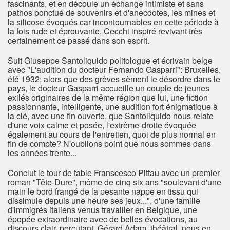
fascinants, et en découle un échange intimiste et sans
pathos ponctué de souvenirs et d'anecdotes, les mines et
la silicose évoqués car incontournables en cette période à
la fois rude et éprouvante, Cecchi inspiré revivant très
certainement ce passé dans son esprit.
Suit Giuseppe Santoliquido politologue et écrivain belge
avec "L'audition du docteur Fernando Gasparri": Bruxelles,
été 1932; alors que des grèves sèment le désordre dans le
pays, le docteur Gasparri accueille un couple de jeunes
exilés originaires de la même région que lui, une fiction
passionnante, intelligente, une audition fort énigmatique à
la clé, avec une fin ouverte, que Santoliquido nous relate
d'une voix calme et posée, l'extrême-droite évoquée
également au cours de l'entretien, quoi de plus normal en
fin de compte? N'oublions point que nous sommes dans
les années trente...
Conclut le tour de table Franscesco Pittau avec un premier
roman "Tête-Dure", môme de cinq six ans "soulevant d'une
main le bord frangé de la pesante nappe en tissu qui
dissimule depuis une heure ses jeux...", d'une famille
d'immigrés italiens venus travailler en Belgique, une
épopée extraordinaire avec de belles évocations, au
discours clair, percutant, Gérard Adam, théâtral, nous en