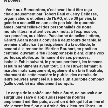
et poètes.
Venir aux Rencontres, c'est avant tout être reçu
chaleureusement par Robert Paul et Jerry Delfosse,
organisateurs et piliers de l'EAG, et ce 30 janvier, la
galerie a accueilli en son sein pas loin de quarante
âmes, parmi celles-ci des personnalités de notre
monde littéraire attentives aux mots, à l'expression,
aux pensées, aux idées. Passionné de belles Lettres,
Gérard Adam nous a conviés à deux tours de table, le
premier s'attachant principalement à la solitude, le
second à la rencontre, Martine Rouhart, en position
centrale, ouvrant le feu (Comprenez-le bien!) d'une voix
porteuse, étoiles au firmament de ses pensées,
Isabelle Fable suivant, le propos pertinent, les femmes
et leurs sentiments avant tout, Claire Ruwet fermant la
marche mots-saïquement, également un brin théâtrale,
charmant de cette manière le public, des extraits de
leurs oeuvres ayant été lus face à un auditoire compact
(salle comble) manifestement conquis.
Le corps de la soirée une fois clôturé, ne pouvait que
surgir une salve d'applaudissements nourris
amplement méritée puis, avant un drink qui fut animé et
réellement festif, on eut droit à deux lectures libres, un