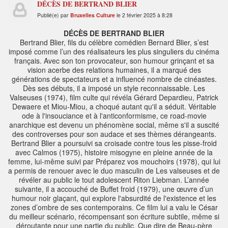
DÉCÈS DE BERTRAND BLIER
Publié(e) par
Bruxelles Culture
le 2 février 2025 à 8:28
DÉCÈS DE BERTRAND BLIER
Bertrand Blier, fils du célèbre comédien Bernard Blier, s’est
imposé comme l’un des réalisateurs les plus singuliers du cinéma
français. Avec son ton provocateur, son humour grinçant et sa
vision acerbe des relations humaines, il a marqué des
générations de spectateurs et a influencé nombre de cinéastes.
Dès ses débuts, il a imposé un style reconnaissable. Les
Valseuses (1974), film culte qui révéla Gérard Depardieu, Patrick
Dewaere et Miou-Miou, a choqué autant qu'il a séduit. Véritable
ode à l'insouciance et à l'anticonformisme, ce road-movie
anarchique est devenu un phénomène social, même s'il a suscité
des controverses pour son audace et ses thèmes dérangeants.
Bertrand Blier a poursuivi sa croisade contre tous les pisse-froid
avec Calmos (1975), histoire misogyne en pleine année de la
femme, lui-même suivi par Préparez vos mouchoirs (1978), qui lui
a permis de renouer avec le duo masculin de Les valseuses et de
révéler au public le tout adolescent Riton Liebman. L’année
suivante, il a accouché de Buffet froid (1979), une œuvre d’un
humour noir glaçant, qui explore l'absurdité de l'existence et les
zones d’ombre de ses contemporains. Ce film lui a valu le César
du meilleur scénario, récompensant son écriture subtile, même si
déroutante pour une partie du public. Que dire de Beau-père