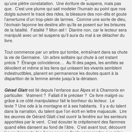
qu’une piètre constatation. Une écriture de suspens, mais pas
que. C’est une plume qui sait modeler l’humain au point que nos
doigts suivent le tracé des rides, la blessure des non-dits et goute
l’amertume d’un trop-plein de larmes. Comme une sorte de dieu,
l’écrivain façonne les destins afin qu’ils se posent sur les brisures
de la fatalité. Fatalité ? Mon œil ! Diantre non, car le lecteur sera
manipulé avec un tel suspens qu’il aura du mal à se détacher du
livre.
Tout commence par un arbre qui tombe, entraînant dans sa chute
la vie de Germaine. Un arbre solitaire qui chute à cet instant
précis ? Étrange coïncidence… Au fil des pages, les amitiés se
dévoilent et même si les liens qui unissent les vivants semblent
indestructibles, planent en permanence les doutes quant à la
disparition de la femme aimée jusqu’à la déraison.
Gérad Glatt
est lié depuis l’enfance aux Alpes et à Chamonix en
particulier. Vraiment ? Fallait-il le préciser ? Ce livre malgré ou
grâce à ce côté manipulateur fait le bonheur du lecteur. Le
texte ? Une ode à la montagne et à ses habitants. Il y a du talent
dans la narration, du talent que l’on écrit en lettre majuscule. Lire
les œuvres de Gérard Glatt c’est ouvrir la fenêtre sur les senteurs
apportées par le vent. C’est écouter le crépitement des flammes
quand elles dansent au fond de l’âtre. C’est avant tout, découvrir