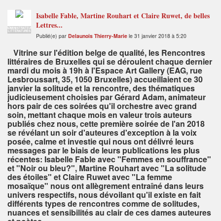
Isabelle Fable, Martine Rouhart et Claire Ruwet, de belles
Lettres...
ADMINISTRATEUR
LITTÉRATURES
Publié(e) par
Delaunois Thierry-Marie
le 31 janvier 2018 à 5:20
Vitrine sur l'édition belge de qualité, les Rencontres
littéraires de Bruxelles qui se déroulent chaque dernier
mardi du mois à 19h à l'Espace Art Gallery (EAG, rue
Lesbroussart, 35, 1050 Bruxelles) accueillaient ce 30
janvier la solitude et la rencontre, des thématiques
judicieusement choisies par Gérard Adam, animateur
hors pair de ces soirées qu'il orchestre avec grand
soin, mettant chaque mois en valeur trois auteurs
publiés chez nous, cette première soirée de l'an 2018
se révélant un soir d'auteures d'exception à la voix
posée, calme et investie qui nous ont délivré leurs
messages par le biais de leurs publications les plus
récentes: Isabelle Fable avec "Femmes en souffrance"
et "Noir ou bleu?", Martine Rouhart avec "La solitude
des étoiles" et Claire Ruwet avec "La femme
mosaïque" nous ont allègrement entraîné dans leurs
univers respectifs, nous dévoilant qu'il existe en fait
différents types de rencontres comme de solitudes,
nuances et sensibilités au clair de ces dames auteures