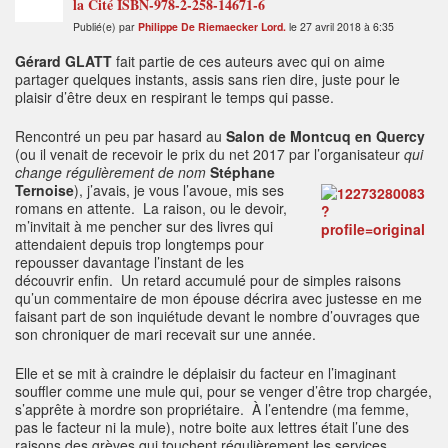
la Cité ISBN-978-2-258-14671-6
Publié(e) par
Philippe De Riemaecker Lord.
le 27 avril 2018 à 6:35
Gérard GLATT
fait partie de ces auteurs avec qui on aime
partager quelques instants, assis sans rien dire, juste pour le
plaisir d’être deux en respirant le temps qui passe.
Rencontré un peu par hasard au
Salon de Montcuq en Quercy
(ou il venait de recevoir le prix du net 2017 par
l’organisateur
qui
change régulièrement de nom
Stéphane
Ternoise
), j’avais, je vous l’avoue, mis ses
romans en attente. La raison, ou le devoir,
m’invitait à me pencher sur des livres qui
attendaient depuis trop longtemps pour
repousser davantage l’instant de les
découvrir enfin. Un retard accumulé pour de simples raisons
qu’un commentaire de mon épouse décrira avec justesse en me
faisant part de son inquiétude devant le nombre d’ouvrages que
son chroniquer de mari recevait sur une année.
Elle et se mit à craindre le déplaisir du facteur en l’imaginant
souffler comme une mule qui, pour se venger d’être trop chargée,
s’apprête à mordre son propriétaire. À l’entendre (ma femme,
pas le facteur ni la mule), notre boite aux lettres était l’une des
raisons des grèves qui touchent régulièrement les services