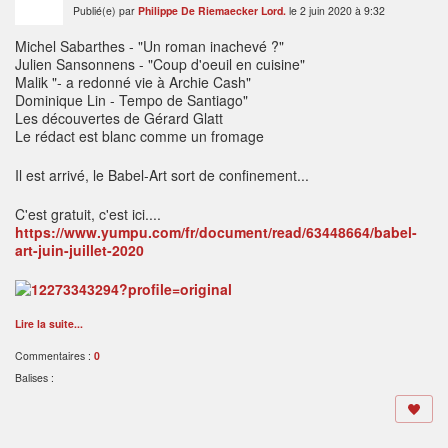
Publié(e) par
Philippe De Riemaecker Lord.
le 2 juin 2020 à 9:32
Michel Sabarthes - "Un roman inachevé ?"
Julien Sansonnens - "Coup d'oeuil en cuisine"
Malik "- a redonné vie à Archie Cash"
Dominique Lin - Tempo de Santiago"
Les découvertes de Gérard Glatt
Le rédact est blanc comme un fromage
Il est arrivé, le Babel-Art sort de confinement...
C'est gratuit, c'est ici....
https://www.yumpu.com/fr/document/read/63448664/babel-
art-juin-juillet-2020
Lire la suite...
Commentaires :
0
Balises :