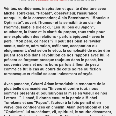
Vérités, confidences, inspiration et qualité d'écriture avec
Michel Torrekens, "Papas!", observateur, l'assurance
tranquille, de la conversation; Alain Berenboom, "Monsieur
Optimiste", ouvert, l'humour et la sensibilité au clair de
l'homme; Isabelle Bielecki, "Les Tulipes du Japon",
touchante, la force et la clarté du propos, tous trois pour
une exploration des relations - parfois épiques! - avec le
père. "Mon père, ce héros"? Il peut très bien se révéler
amour, crainte, admiration, méfiance, acceptation ou
éloignement, c'est selon le vécu, la complexité de notre être
jouant son rôle dans l'évolution de nos rapports avec lui, le
présent se forgeant presque toujours dans le passé, les
souvenirs bons et moins bons parfois à fleur de peau
comme ce fut le cas au cours de cette soirée où fiction
romanesque et réalité se sont intimement côtoyés.
Avec panache, Gérard Adam introduisit la rencontre de la
plus belle des manières: "Envers et contre tout, nous
sommes présents et poursuivons la mise en valeur de nos
Lettres...". Lancé, il donna ensuite la parole à Michel
Torrekens et ses "Papas", l'auteur à la fois pensif et en
verve, des confidences en chemin, Alain Berenboom et son
"Optimiste" lui succédant, vif, spirituel, le sourire désarmant,