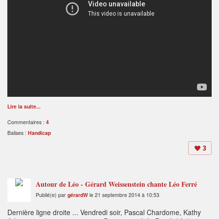
Lire la suite...
Commentaires :
4
Balises :
Handicap
3
Autour de Léo - Gérard Weissenstein chante Léo Ferré
Publié(e) par
gérardW
le 21 septembre 2014 à 10:53
Dernière ligne droite ... Vendredi soir, Pascal Chardome, Kathy