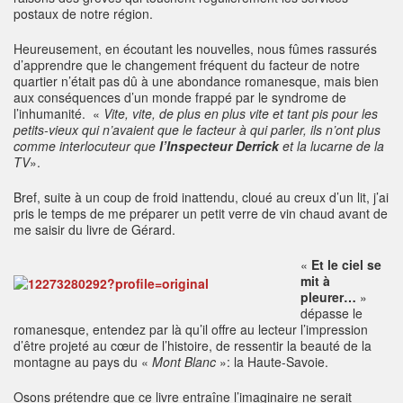
postaux de notre région.
Heureusement, en écoutant les nouvelles, nous fûmes rassurés
d’apprendre que le changement fréquent du facteur de notre
quartier n’était pas dû à une abondance romanesque, mais bien
aux conséquences d’un monde frappé par le syndrome de
l’inhumanité. «
Vite, vite, de plus en plus vite et tant pis pour les
petits-vieux qui n’avaient que le facteur à qui parler, ils n’ont plus
comme interlocuteur que
l’
Inspecteur Derrick
et la lucarne de la
TV
».
Bref, suite à un coup de froid inattendu, cloué au creux d’un lit, j’ai
pris le temps de me préparer un petit verre de vin chaud avant de
me saisir du livre de Gérard.
«
Et le ciel se
mit à
pleurer…
»
dépasse le
romanesque, entendez par là qu’il offre au lecteur l’impression
d’être projeté au cœur de l’histoire, de ressentir la beauté de la
montagne au pays du «
Mont Blanc
»: la Haute-Savoie.
Osons prétendre que ce livre entraîne l’imaginaire ne serait