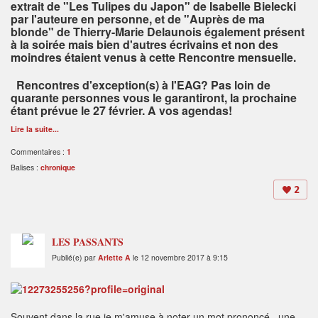
extrait de "Les Tulipes du Japon" de Isabelle Bielecki
par l'auteure en personne, et de "Auprès de ma
blonde" de Thierry-Marie Delaunois également présent
à la soirée mais bien d'autres écrivains et non des
moindres étaient venus à cette Rencontre mensuelle.
Rencontres d'exception(s) à l'EAG? Pas loin de
quarante personnes vous le garantiront, la prochaine
étant prévue le 27 février. A vos agendas!
Lire la suite...
Commentaires :
1
Balises :
chronique
2
LES PASSANTS
Publié(e) par
Arlette A
le 12 novembre 2017 à 9:15
Souvent dans la rue je m'amuse à noter un mot prononcé , une