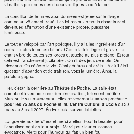
vibrations profondes des chœurs antiques face à la mer.
La condition de femmes abandonnées est jetée sur le rivage
comme un vêtement troué. Les lettres aux amants absents sont
devenues affirmation d’une existence propre, puissante,
lumineuse.
Le tout enveloppé par l’art poétique. Il y a là les ingrédients d’un
opéra. Toutes femmes dehors. C’est à la fois léger et grave. Le
chant vibre de toutes ses forces et touche au plus profond. Et tout
cela est franchement jubilatoire : On rit des jeux de mots. On
frissonne. On célèbre la vie. C’est généreux et drôle. Là où il était
question d’abandon et de trahison, voici la lumière. Ainsi, la
parole a gagné.
Hier, c’était la dernière au
Théâtre de Poche
. La salle était
comble et levée pour une dernière ovation, tellement méritée.
Mais on le sait maintenant : elles reviendront la saison prochaine
pour les 75 ans du Poche
et au
Centre Culturel d’Uccle
du 30
mars au 3 avril 2027. Écrivez cela sur vos tablettes.
Longue vie aux héroïnes et merci à elles. Pour la beauté, pour
l’aboutissement de leur projet. Merci pour leur puissance
évocatrice. Merci pour l’humour qui fait un bien fou.