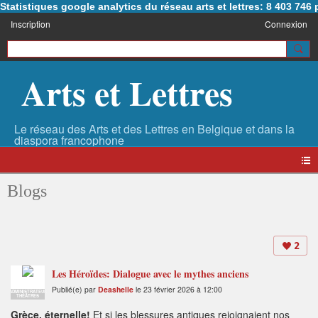
Statistiques google analytics du réseau arts et lettres: 8 403 74
Inscription
Connexion
Arts et Lettres
Blogs
2
Les Héroïdes: Dialogue avec le mythes anciens
Publié(e) par
Deashelle
le 23 février 2026 à 12:00
ADMINISTRATEUR
THÉÂTRES
Grèce, éternelle!
Et si les blessures antiques rejoignaient nos