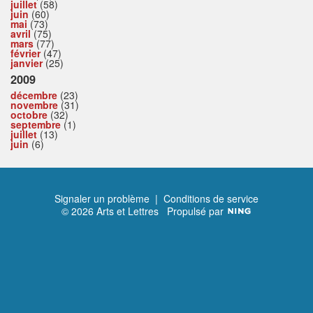
juillet
(58)
juin
(60)
mai
(73)
avril
(75)
mars
(77)
février
(47)
janvier
(25)
2009
décembre
(23)
novembre
(31)
octobre
(32)
septembre
(1)
juillet
(13)
juin
(6)
Signaler un problème
|
Conditions de service
© 2026 Arts et Lettres
Propulsé par