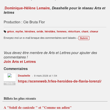
.
Dominique-Hélène Lemaire
, Deashelle pour le réseau Arts et
lettres
Production : Cie Bruta Flor
grèce
,
mythe
,
héroïnes
,
ovide
,
héroïdes
,
femmes
,
réécriture
,
chant
,
choeur
B
ali
Envoyez-moi un e-mail lorsque des commentaires sont laissés –
Suivre
s
e
s
:
Vous devez être membre de Arts et Lettres pour ajouter des
commentaires !
Join Arts et Lettres
Commentaires
Deashelle
9 mars 2026 at 1:54
https://sceneweb.fr/les-heroides-de-flavia-lorenzi/
ADMINISTRATEUR
THÉÂTRES
Billets les plus récents
A "Soleil de canicule " et "Comme un adieu"