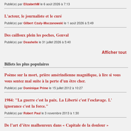
Publié(e) par
ElizabethM
le 6 août 2026 à 7:13
L'acteur, le journaliste et le curé
Publié(e) par
Gilbert Czuly-Msczanowski
le 1 août 2026 à 5:49
Des cailloux plein les poches, Genval
Publié(e) par
Deashelle
le 31 juillet 2026 à 5:40
Afficher tout
Billets les plus populaires
Poème sur la mort, prière amérindienne magnifique, à lire si vous
vous sentez mal suite à la perte d'un être cher.
Publié(e) par
Dominique Prime
le 15 juillet 2012 à 10:27
1984: "La guerre c'est la paix. La Liberté c'est l'esclavage. L'
ignorance c'est la force."
Publié(e) par
Robert Paul
le 3 novembre 2013 à 1:30
De l’art d’être malheureux dans « Capitale de la douleur »