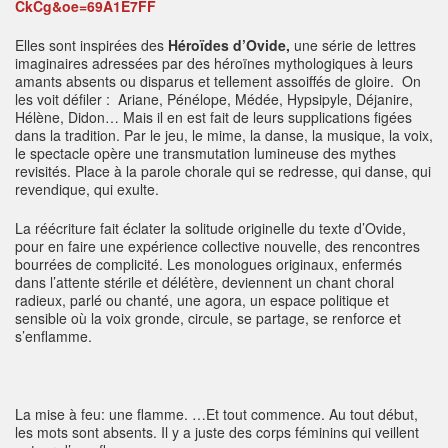
Elles sont inspirées des
Héroïdes d’Ovide,
une série de lettres
imaginaires adressées par des héroïnes mythologiques à leurs
amants absents ou disparus et tellement assoiffés de gloire. On
les voit défiler : Ariane, Pénélope, Médée, Hypsipyle, Déjanire,
Hélène, Didon… Mais il en est fait de leurs supplications figées
dans la tradition. Par le jeu, le mime, la danse, la musique, la voix,
le spectacle opère une transmutation lumineuse des mythes
revisités. Place à la parole chorale qui se redresse, qui danse, qui
revendique, qui exulte.
La réécriture fait éclater la solitude originelle du texte d’Ovide,
pour en faire une expérience collective nouvelle, des rencontres
bourrées de complicité. Les monologues originaux, enfermés
dans l’attente stérile et délétère, deviennent un chant choral
radieux, parlé ou chanté, une agora, un espace politique et
sensible où la voix gronde, circule, se partage, se renforce et
s’enflamme.
La mise à feu: une flamme. …Et tout commence. Au tout début,
les mots sont absents. Il y a juste des corps féminins qui veillent