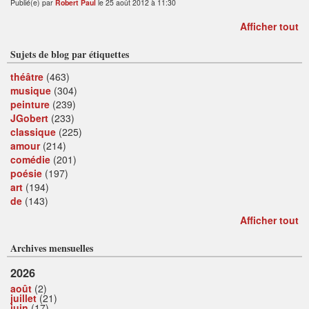
Publié(e) par
Robert Paul
le 25 août 2012 à 11:30
Afficher tout
Sujets de blog par étiquettes
théâtre
(463)
musique
(304)
peinture
(239)
JGobert
(233)
classique
(225)
amour
(214)
comédie
(201)
poésie
(197)
art
(194)
de
(143)
Afficher tout
Archives mensuelles
2026
août
(2)
juillet
(21)
juin
(17)