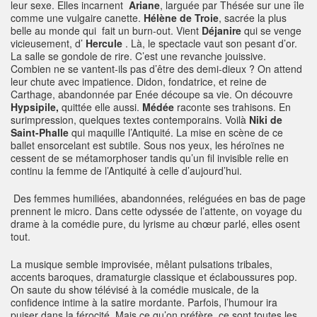
leur sexe. Elles incarnent
Ariane
, larguée par Thésée sur une île
comme une vulgaire canette.
Hélène de Troie
, sacrée la plus
belle au monde qui fait un burn-out. Vient
Déjanire
qui se venge
vicieusement, d’
Hercule
. Là, le spectacle vaut son pesant d’or.
La salle se gondole de rire. C’est une revanche jouissive.
Combien ne se vantent-ils pas d’être des demi-dieux ? On attend
leur chute avec impatience. Didon, fondatrice, et reine de
Carthage, abandonnée par Enée découpe sa vie. On découvre
Hypsipile,
quittée elle aussi.
Médée
raconte ses trahisons. En
surimpression, quelques textes contemporains. Voilà
Niki de
Saint-Phalle
qui maquille l’Antiquité. La mise en scène de ce
ballet ensorcelant est subtile. Sous nos yeux, les héroïnes ne
cessent de se métamorphoser tandis qu’un fil invisible relie en
continu la femme de l’Antiquité à celle d’aujourd’hui.
Des femmes humiliées, abandonnées, reléguées en bas de page
prennent le micro. Dans cette odyssée de l’attente, on voyage du
drame à la comédie pure, du lyrisme au chœur parlé, elles osent
tout.
La musique semble improvisée, mêlant pulsations tribales,
accents baroques, dramaturgie classique et éclaboussures pop.
On saute du show télévisé à la comédie musicale, de la
confidence intime à la satire mordante. Parfois, l’humour ira
puiser dans la férocité. Mais ce qu’on préfère, ce sont toutes les