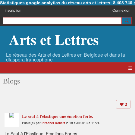
Statistiques google analytics du réseau arts et lettres: 8 403 74
Inscription
Connexion
Arts et Lettres
Blogs
2
Le saut à l'élastique une émotion forte.
Publié(e) par
Pirschel Robert
le 18 avril 2013 à 11:24
Le Saut à l’Elastique, Emotions Fortes.