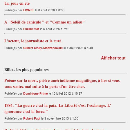
Un jour en été
Publié(e) par
LIONEL
le 8 août 2026 à 8:30
A "Soleil de canicule " et "Comme un adieu"
Publié(e) par
ElizabethM
le 6 août 2026 à 7:13
L'acteur, le journaliste et le curé
Publié(e) par
Gilbert Czuly-Msczanowski
le 1 août 2026 à 5:49
Afficher tout
Billets les plus populaires
Poème sur la mort, prière amérindienne magnifique, à lire si vous
vous sentez mal suite à la perte d'un être cher.
Publié(e) par
Dominique Prime
le 15 juillet 2012 à 10:27
1984: "La guerre c'est la paix. La Liberté c'est l'esclavage. L'
ignorance c'est la force."
Publié(e) par
Robert Paul
le 3 novembre 2013 à 1:30