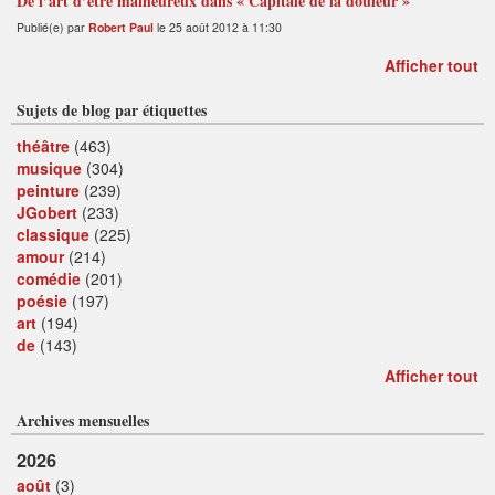
De l’art d’être malheureux dans « Capitale de la douleur »
Publié(e) par
Robert Paul
le 25 août 2012 à 11:30
Afficher tout
Sujets de blog par étiquettes
théâtre
(463)
musique
(304)
peinture
(239)
JGobert
(233)
classique
(225)
amour
(214)
comédie
(201)
poésie
(197)
art
(194)
de
(143)
Afficher tout
Archives mensuelles
2026
août
(3)