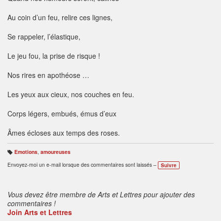
Au coin d’un feu, relire ces lignes,
Se rappeler, l’élastique,
Le jeu fou, la prise de risque !
Nos rires en apothéose …
Les yeux aux cieux, nos couches en feu.
Corps légers, embués, émus d’eux
Âmes écloses aux temps des roses.
Emotions
,
amoureuses
B
ali
Envoyez-moi un e-mail lorsque des commentaires sont laissés –
Suivre
s
e
s
:
Vous devez être membre de Arts et Lettres pour ajouter des
commentaires !
Join Arts et Lettres