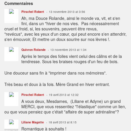
Commentaires
Pirschel Robert
13 novembre 2013 at 3:56
Ah, ma Douce Rolande, ainsi le monde va, vit, et s'en
fini, dans un "hiver de nos vies. Pas nécessairement
cruel et froid, si, les souvenirs, peuvent être revus,
"revécus", avec les yeux d'un cœur, qui peut encore s'en attendrir,
s'en émouvoir, Et mettre un doux sourire sur nos lèvres !.
Quivron Rolande
13 novembre 2013 at 1:34
Après le temps des folies vient celui des câlins et de la
tendresse. Sous les braises rouges d'un feu de bois.
Une douceur sans fin à "imprimer dans nos mémoires".
Très beau et doux à la fois. Mère Grand en hiver entrant.
Pirschel Robert
19 avril 2013 at 12:32
A vous deux, Mesdames, (Liliane et Adyne) un grand
MERCI, que vous ressentiez "l'élastique" comme un lien,
ou que vous pensiez que c'était "affaire de super adrénaline"?
Liliane Magotte
18 avril 2013 at 8:15
Romantique à souhaits !
ADMINISTRATEUR