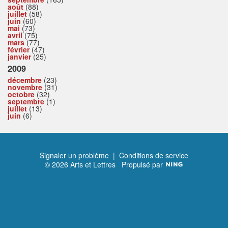
août
(88)
juillet
(58)
juin
(60)
mai
(73)
avril
(75)
mars
(77)
février
(47)
janvier
(25)
2009
décembre
(23)
novembre
(31)
octobre
(32)
septembre
(1)
juillet
(13)
juin
(6)
Signaler un problème
|
Conditions de service
© 2026 Arts et Lettres
Propulsé par