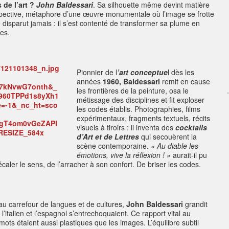
 de l’art
?
John Baldessari
. Sa silhouette même devint matière
perspective, métaphore d’une œuvre monumentale où l’image se frotte
ne disparut jamais : il s’est contenté de transformer sa plume en
es.
Pionnier de l
’art conceptue
l dès les
années
1960,
Baldessari
remit en cause
les frontières de la peinture, osa le
métissage des disciplines et fit exploser
les codes établis. Photographies, films
expérimentaux, fragments textuels, récits
visuels à tiroirs : il inventa des
cocktails
d’Art et de Lettres
qui secouèrent la
scène contemporaine.
« Au diable les
émotions, vive la réflexion ! »
aurait-il pu
écaler le sens, de l’arracher à son confort. De briser les codes.
au carrefour de langues et de cultures,
John
Baldessari
grandit
l’italien et l’espagnol s’entrechoquaient. Ce rapport vital au
 mots étaient aussi plastiques que les images. L’équilibre subtil