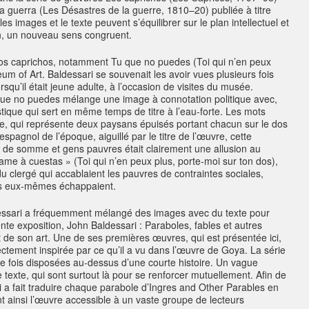
la guerra
(
Les Désastres de la guerre
, 1810–20) publiée à titre
 images et le texte peuvent s’équilibrer sur le plan intellectuel et
on, un nouveau sens congruent.
os caprichos
, notamment
Tu que no puedes
(Toi qui n’en peux
m of Art. Baldessari se souvenait les avoir vues plusieurs fois
orsqu’il était jeune adulte, à l’occasion de visites du musée.
que no puedes
mélange une image à connotation politique avec,
stique qui sert en même temps de titre à l’eau-forte. Les mots
ge, qui représente deux paysans épuisés portant chacun sur le dos
spagnol de l’époque, aiguillé par le titre de l’œuvre, cette
s de somme et gens pauvres était clairement une allusion au
ame à cuestas » (Toi qui n’en peux plus, porte-moi sur ton dos),
du clergé qui accablaient les pauvres de contraintes sociales,
ls eux-mêmes échappaient.
dessari a fréquemment mélangé des images avec du texte pour
ente exposition,
John Baldessari : Paraboles, fables et autres
t de son art. Une de ses premières œuvres, qui est présentée ici,
ectement inspirée par ce qu’il a vu dans l’œuvre de Goya. La série
 fois disposées au-dessus d’une courte histoire. Un vague
e texte, qui sont surtout là pour se renforcer mutuellement. Afin de
i a fait traduire chaque parabole d’
Ingres and Other Parables
en
nt ainsi l’œuvre accessible à un vaste groupe de lecteurs