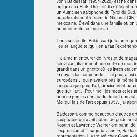
John Baldessari (1931-2020) est né dans
émigré aux États-Unis, où ils s’étaient re
un Autrichien italophone du Tyrol du Sud. 
paradoxalement le nom de National City, j
mexicaine. Élevé dans une famille où on ba
pendant toute sa jeunesse.
Dans ses écrits, Baldessari jette un regard
lieu et langue tel qu’il en a fait l’expérien
« J’aime m’entourer de livres et de magaz
télévision, ils forment une sorte de monde 
grandi dans un ghetto où les livres étaient 
je devais les commander : j’ai pour ainsi
européens… qui n’avaient pas la même la
langage que pour l’art, précisément parce
que sur l’art… Pour moi, les mots et les 
priorise pas les uns au détriment des autr
Moi qui fais de l’art depuis 1957, j’ai appr
Baldessari, comme beaucoup d’autres art
sculpturale qui avait autant de poids arti
Kosuth et Lawrence Weiner ont banni de leu
l’expression et l’imagerie visuelle, Baldes
représentation. Il a trouvé chez Goya – d