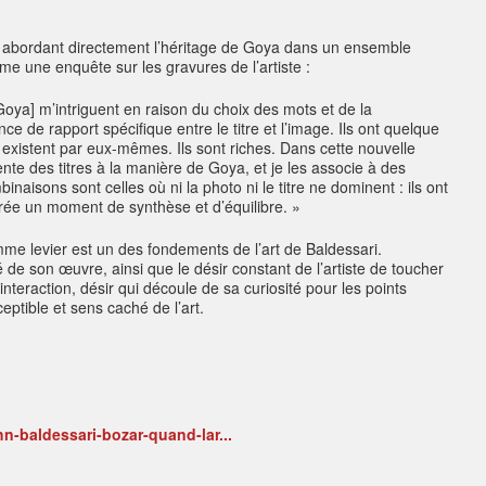
n abordant directement l’héritage de Goya dans un ensemble
me une enquête sur les gravures de l’artiste :
Goya] m’intriguent en raison du choix des mots et de la
ce de rapport spécifique entre le titre et l’image. Ils ont quelque
s existent par eux-mêmes. Ils sont riches. Dans cette nouvelle
nvente des titres à la manière de Goya, et je les associe à des
inaisons sont celles où ni la photo ni le titre ne dominent : ils ont
rée un moment de synthèse et d’équilibre. »
mme levier est un des fondements de l’art de Baldessari.
é de son œuvre, ainsi que le désir constant de l’artiste de toucher
interaction, désir qui découle de sa curiosité pour les points
eptible et sens caché de l’art.
hn-baldessari-bozar-quand-lar...