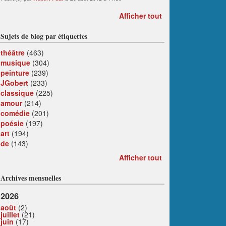
Afficher tout
Sujets de blog par étiquettes
théâtre
(463)
musique
(304)
peinture
(239)
JGobert
(233)
classique
(225)
amour
(214)
comédie
(201)
poésie
(197)
art
(194)
de
(143)
Afficher tout
Archives mensuelles
2026
août
(2)
juillet
(21)
juin
(17)