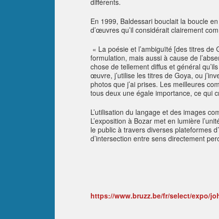
différents.
En 1999, Baldessari bouclait la boucle e
d’œuvres qu’il considérait clairement com
« La poésie et l’ambiguïté [des titres de 
formulation, mais aussi à cause de l’absen
chose de tellement diffus et général qu’il
œuvre, j’utilise les titres de Goya, ou j’i
photos que j’ai prises. Les meilleures comb
tous deux une égale importance, ce qui c
L’utilisation du langage et des images co
L’exposition à Bozar met en lumière l’unit
le public à travers diverses plateformes d’
d’intersection entre sens directement perc
https://www.bruzz.be/fr/select/expo/jo