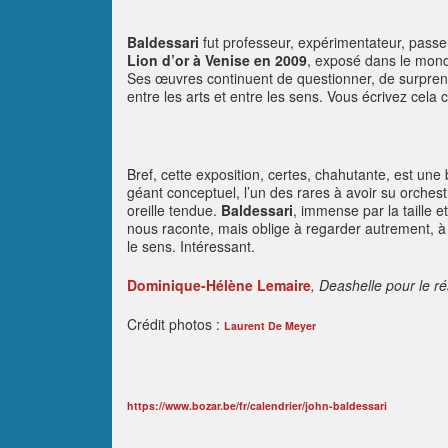
Baldessari
fut professeur, expérimentateur, passe
Lion d’or à Venise en 2009
, exposé dans le monde
Ses œuvres continuent de questionner, de surprendr
entre les arts et entre les sens. Vous écrivez cel
Bref, cette exposition, certes, chahutante, est une 
géant conceptuel, l’un des rares à avoir su orch
oreille tendue.
Baldessari
, immense par la taille et
nous raconte, mais oblige à regarder autrement, à li
le sens. Intéressant.
Dominique-Hélène Lemaire
, Deashelle pour le ré
Crédit photos :
Laurent De Meyer
https://www.bozar.be/fr/calendrier/john-baldessari