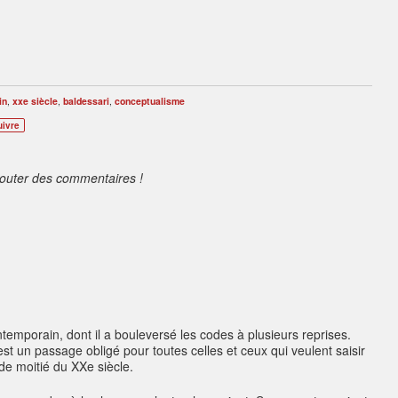
in
,
xxe siècle
,
baldessari
,
conceptualisme
uivre
jouter des commentaires !
ntemporain, dont il a bouleversé les codes à plusieurs reprises.
t un passage obligé pour toutes celles et ceux qui veulent saisir
nde moitié du XXe siècle.