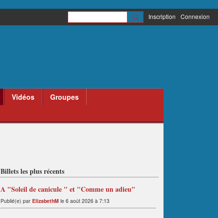
Inscription
Connexion
Vidéos
Groupes
Billets les plus récents
A "Soleil de canicule " et "Comme un adieu"
Publié(e) par
ElizabethM
le 6 août 2026 à 7:13