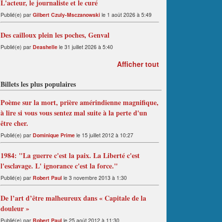
L'acteur, le journaliste et le curé
Publié(e) par
Gilbert Czuly-Msczanowski
le 1 août 2026 à 5:49
Des cailloux plein les poches, Genval
Publié(e) par
Deashelle
le 31 juillet 2026 à 5:40
Afficher tout
Billets les plus populaires
Poème sur la mort, prière amérindienne magnifique,
à lire si vous vous sentez mal suite à la perte d'un
être cher.
Publié(e) par
Dominique Prime
le 15 juillet 2012 à 10:27
1984: "La guerre c'est la paix. La Liberté c'est
l'esclavage. L' ignorance c'est la force."
Publié(e) par
Robert Paul
le 3 novembre 2013 à 1:30
De l’art d’être malheureux dans « Capitale de la
douleur »
Publié(e) par
Robert Paul
le 25 août 2012 à 11:30