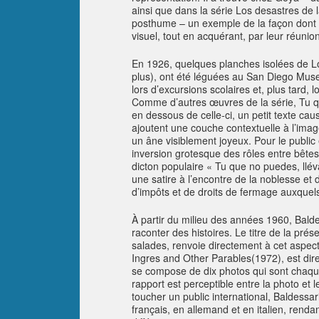
ainsi que dans la série
Los desastres de 
posthume – un exemple de la façon dont les
visuel, tout en acquérant, par leur réuni
En 1926, quelques planches isolées de
L
plus), ont été léguées au San Diego Museu
lors d’excursions scolaires et, plus tard, l
Comme d’autres œuvres de la série,
Tu 
en dessous de celle-ci, un petit texte cau
ajoutent une couche contextuelle à l’ima
un âne visiblement joyeux. Pour le public e
inversion grotesque des rôles entre bête
dicton populaire « Tu que no puedes, llév
une satire à l’encontre de la noblesse et 
d’impôts et de droits de fermage auxque
À partir du milieu des années 1960, Bal
raconter des histoires. Le titre de la prés
salades
, renvoie directement à cet aspec
Ingres and Other Parables
(1972), est dir
se compose de dix photos qui sont chaque
rapport est perceptible entre la photo et l
toucher un public international, Baldessar
français, en allemand et en italien, renda