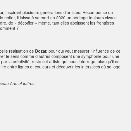
ur, inspirant plusieurs générations d’artistes. Récompensé du
 entier, il laissa à sa mort en 2020 un héritage toujours vivace.
e, de « décoiffer » même, tant elles abolissent les frontières
a comment ?
belle réalisation de
Bozar,
pour qui veut mesurer l’influence de ce
estrer le sens comme d’autres composent une symphonie pour une
 par la créativité, reste cet artiste qui nous interroge, plus qu’il ne
re entre lignes et couleurs et découvrir les interstices où se loge
seau Arts et lettres