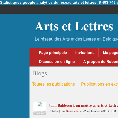
Statistiques google analytics du réseau arts et lettres: 8 403 74
Arts et Lettres
Page principale
Invitations
Ma pag
Discussion en ligne
A propos de Robert
Blogs
Toutes les publications
Publications en excl
John Baldessari, un maître es Arts et Lettr
Publié(e) par
Deashelle
le 22 septembre 2025 à 1:08
ADMINISTRATEUR
THÉÂTRES