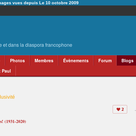
6 pages vues depuis Le 10 octobre 2009
e
Photos
Membres
Évènements
Forum
Blogs
 Paul
usivité
2
es! (1931-2020)