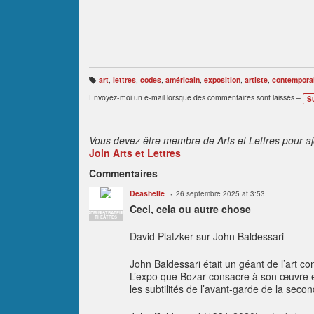
art
,
lettres
,
codes
,
américain
,
exposition
,
artiste
,
contempora
B
ali
Envoyez-moi un e-mail lorsque des commentaires sont laissés –
S
s
e
s
:
Vous devez être membre de Arts et Lettres pour a
Join Arts et Lettres
Commentaires
Deashelle
26 septembre 2025 at 3:53
Ceci, cela ou autre chose
ADMINISTRATEUR
THÉÂTRES
David Platzker sur John Baldessari
John Baldessari était un géant de l’art co
L’expo que Bozar consacre à son œuvre es
les subtilités de l’avant-garde de la seco