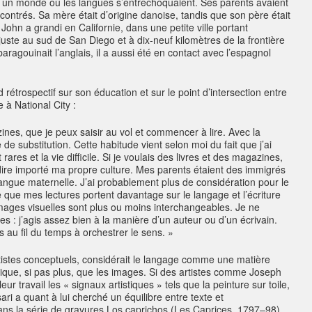
 un monde où les langues s’entrechoquaient. Ses parents avaient
ncontrés. Sa mère était d’origine danoise, tandis que son père était
John a grandi en Californie, dans une petite ville portant
uste au sud de San Diego et à dix-neuf kilomètres de la frontière
ragouinait l’anglais, il a aussi été en contact avec l’espagnol
 rétrospectif sur son éducation et sur le point d’intersection entre
ce à National City :
ines, que je peux saisir au vol et commencer à lire. Avec la
de substitution. Cette habitude vient selon moi du fait que j’ai
rares et la vie difficile. Si je voulais des livres et des magazines,
 dire importé ma propre culture. Mes parents étaient des immigrés
ngue maternelle. J’ai probablement plus de considération pour le
 que mes lectures portent davantage sur le langage et l’écriture
images visuelles sont plus ou moins interchangeables. Je ne
es : j’agis assez bien à la manière d’un auteur ou d’un écrivain.
is au fil du temps à orchestrer le sens. »
istes conceptuels, considérait le langage comme une matière
stique, si pas plus, que les images. Si des artistes comme Joseph
r travail les « signaux artistiques » tels que la peinture sur toile,
sari a quant à lui cherché un équilibre entre texte et
ans la série de gravures
Los caprichos
(
Les Caprices
, 1797–98)