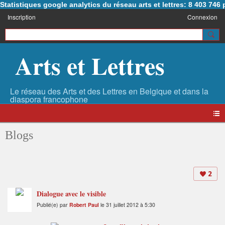
Statistiques google analytics du réseau arts et lettres: 8 403 74
Inscription
Connexion
Arts et Lettres
Blogs
2
Dialogue avec le visible
Publié(e) par
Robert Paul
le 31 juillet 2012 à 5:30