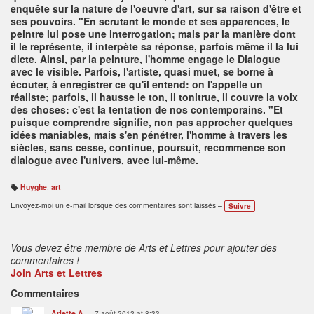
enquête sur la nature de l'oeuvre d'art, sur sa raison d'être et
ses pouvoirs. "En scrutant le monde et ses apparences, le
peintre lui pose une interrogation; mais par
la manière dont
il le représente, il interpète sa réponse, parfois même il la lui
dicte. Ainsi, par la peinture, l'homme engage le Dialogue
avec le visible. Parfois, l'artiste, quasi muet, se borne à
écouter, à enregistrer ce qu'il entend: on l'appelle un
réaliste; parfois, il hausse le ton, il tonitrue, il couvre la voix
des choses: c'est la tentation de nos contemporains. "Et
puisque comprendre signifie, non pas approcher quelques
idées maniables, mais s'en pénétrer, l'homme à travers les
siècles, sans cesse, continue, poursuit, recommence son
dialogue avec l'univers, avec lui-même.
Huyghe
,
art
B
ali
Envoyez-moi un e-mail lorsque des commentaires sont laissés –
Suivre
s
e
s
:
Vous devez être membre de Arts et Lettres pour ajouter des
commentaires !
Join Arts et Lettres
Commentaires
Arlette A
7 août 2012 at 8:33