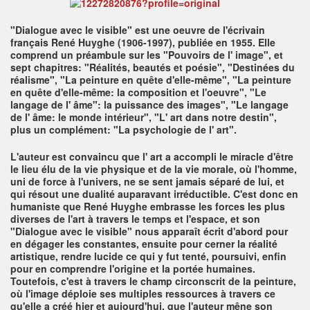
"Dialogue avec le visible" est une oeuvre de l'écrivain
français René Huyghe (1906-1997), publiée en 1955. Elle
comprend un préambule sur les "Pouvoirs de l' image", et
sept chapitres: "Réalités, beautés et poésie", "Destinées du
réalisme", "La peinture en quête d'elle-même", "La peinture
en quête d'elle-même: la composition et l'oeuvre", "Le
langage de l' âme": la puissance des images", "Le langage
de l' âme: le monde intérieur", "L' art dans notre destin",
plus un complément: "La psychologie de l' art".
L'auteur est convaincu que l' art a accompli le miracle d'être
le lieu élu de la vie physique et de la vie morale, où l'homme,
uni de force à l'univers, ne se sent jamais séparé de lui, et
qui résout une dualité auparavant irréductible. C'est donc en
humaniste que René Huyghe embrasse les forces
les plus
diverses de l'art à travers le temps et l'espace, et son
"Dialogue avec le visible" nous apparaît écrit d'abord pour
en dégager les constantes, ensuite pour cerner la réalité
artistique, rendre lucide ce qui y fut tenté, poursuivi, enfin
pour en comprendre l'origine et la portée humaines.
Toutefois, c'est à travers le champ circonscrit de la peinture,
où l'image déploie ses multiples ressources à travers ce
qu'elle a créé hier et aujourd'hui, que l'auteur mêne son