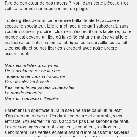
Rire de bon cœur de nos travers ? Non, dans cette pièce, on les
voit se refermer sur nous comme un piège.
Toutes griffes dehors, cette œuvre brillante alerte, accuse et
secoue le spectateur. Elle le met face à ce qu’il subodorait, sans
vouloir vraiment y croire : plus rien n’est écrit dans la pierre, notre
monde est devenu un lieu où la vérité est une matière volatile et
malléable, où l’information se fabrique, où la surveillance se fait
…consentie et où nos libertés s’érodent avec notre propre
assentiment.
Nous les artistes anonymes
De la sculpture ou de la rime
Tenterons de vous la transcrire
Pour les siècles à venir
Il est venu le temps des cathédrales
Le monde est entré
Dans un nouveau millénaire
Rarement un spectacle aura laissé une salle dans un tel état
d’épuisement nerveux. Pendant une heure et quarante, sans
entracte,
Big Mother
ne nous accorde pas une seconde de répit.
Les personnages courent, s’agitent, enquêtent, s’affrontent,
s’effondrent. Les vérités éclatent avant d’être aussitôt ensevelies