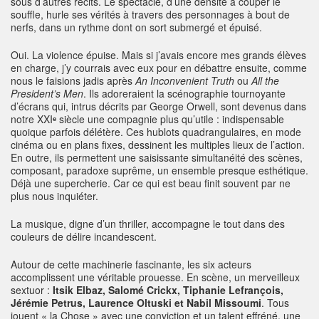
sous d’autres récits. Le spectacle, d’une densité à couper le
souffle, hurle ses vérités à travers des personnages à bout de
nerfs, dans un rythme dont on sort submergé et épuisé.
Oui. La violence épuise. Mais si j’avais encore mes grands élèves
en charge, j’y courrais avec eux pour en débattre ensuite, comme
nous le faisions jadis après
An Inconvenient Truth
ou
All the
President’s Men
. Ils adoreraient la scénographie tournoyante
d’écrans qui, intrus décrits par George Orwell, sont devenus dans
notre XXI
ᵉ
siècle une compagnie plus qu’utile : indispensable
quoique parfois délétère. Ces hublots quadrangulaires, en mode
cinéma ou en plans fixes, dessinent les multiples lieux de l’action.
En outre, ils permettent une saisissante simultanéité des scènes,
composant, paradoxe suprême, un ensemble presque esthétique.
Déjà une supercherie. Car ce qui est beau finit souvent par ne
plus nous inquiéter.
La musique, digne d’un thriller, accompagne le tout dans des
couleurs de délire incandescent.
Autour de cette machinerie fascinante, les six acteurs
accomplissent une véritable prouesse. En scène, un merveilleux
sextuor :
Itsik Elbaz, Salomé Crickx, Tiphanie Lefrançois,
Jérémie Petrus, Laurence Oltuski et Nabil Missoumi
. Tous
jouent « la Chose » avec une conviction et un talent effréné, une