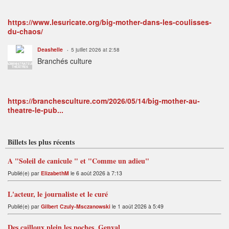
https://www.lesuricate.org/big-mother-dans-les-coulisses-
du-chaos/
Deashelle
5 juillet 2026 at 2:58
Branchés culture
ADMINISTRATEUR
THÉÂTRES
https://branchesculture.com/2026/05/14/big-mother-au-
theatre-le-pub...
Billets les plus récents
A "Soleil de canicule " et "Comme un adieu"
Publié(e) par
ElizabethM
le 6 août 2026 à 7:13
L'acteur, le journaliste et le curé
Publié(e) par
Gilbert Czuly-Msczanowski
le 1 août 2026 à 5:49
Des cailloux plein les poches, Genval