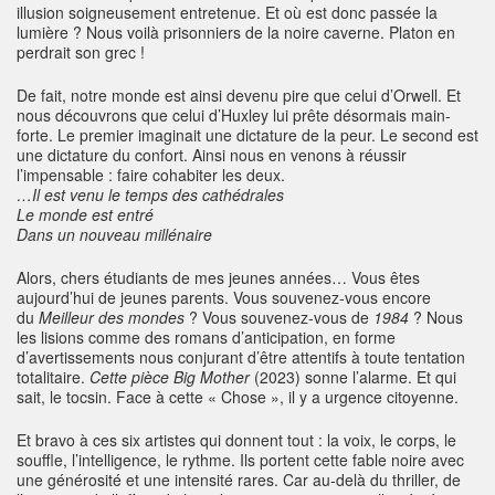
illusion soigneusement entretenue. Et où est donc passée la
lumière ? Nous voilà prisonniers de la noire caverne. Platon en
perdrait son grec !
De fait, notre monde est ainsi devenu pire que celui d’Orwell. Et
nous découvrons que celui d’Huxley lui prête désormais main-
forte. Le premier imaginait une dictature de la peur. Le second est
une dictature du confort. Ainsi nous en venons à réussir
l’impensable : faire cohabiter les deux.
…Il est venu le temps des cathédrales
Le monde est entré
Dans un nouveau millénaire
Alors, chers étudiants de mes jeunes années… Vous êtes
aujourd’hui de jeunes parents. Vous souvenez-vous encore
du
Meilleur des mondes
? Vous souvenez-vous de
1984
? Nous
les lisions comme des romans d’anticipation, en forme
d’avertissements nous conjurant d’être attentifs à toute tentation
totalitaire.
Cette pièce Big Mother
(2023) sonne l’alarme. Et qui
sait, le tocsin. Face à cette « Chose », il y a urgence citoyenne.
Et bravo à ces six artistes qui donnent tout : la voix, le corps, le
souffle, l’intelligence, le rythme. Ils portent cette fable noire avec
une générosité et une intensité rares. Car au-delà du thriller, de