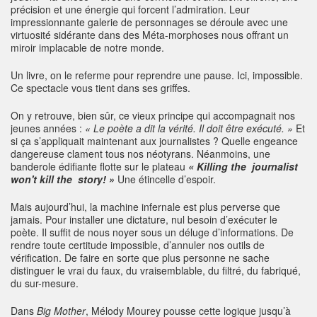
précision et une énergie qui forcent l’admiration. Leur
impressionnante galerie de personnages se déroule avec une
virtuosité sidérante dans des Méta-morphoses nous offrant un
miroir implacable de notre monde.
Un livre, on le referme pour reprendre une pause. Ici, impossible.
Ce spectacle vous tient dans ses griffes.
On y retrouve, bien sûr, ce vieux principe qui accompagnait nos
jeunes années :
« Le poète a dit la vérité. Il doit être exécuté. »
Et
si ça s’appliquait maintenant aux journalistes ? Quelle engeance
dangereuse clament tous nos néotyrans. Néanmoins, une
banderole édifiante flotte sur le plateau
« Killing the journalist
won't kill the story! »
Une étincelle d’espoir.
Mais aujourd’hui, la machine infernale est plus perverse que
jamais. Pour installer une dictature, nul besoin d’exécuter le
poète. Il suffit de nous noyer sous un déluge d’informations. De
rendre toute certitude impossible, d’annuler nos outils de
vérification. De faire en sorte que plus personne ne sache
distinguer le vrai du faux, du vraisemblable, du filtré, du fabriqué,
du sur-mesure.
Dans
Big Mother
, Mélody Mourey pousse cette logique jusqu’à