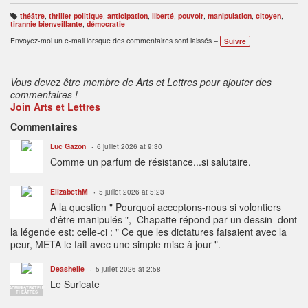
théâtre
,
thriller politique
,
anticipation
,
liberté
,
pouvoir
,
manipulation
,
citoyen
,
B
tirannie bienveillante
,
démocratie
ali
s
Envoyez-moi un e-mail lorsque des commentaires sont laissés –
Suivre
e
s
:
Vous devez être membre de Arts et Lettres pour ajouter des
commentaires !
Join Arts et Lettres
Commentaires
Luc Gazon
6 juillet 2026 at 9:30
Comme un parfum de résistance...si salutaire.
ElizabethM
5 juillet 2026 at 5:23
A la question " Pourquoi acceptons-nous si volontiers
d'être manipulés ", Chapatte répond par un dessin dont
la légende est: celle-ci : " Ce que les dictatures faisaient avec la
peur, META le fait avec une simple mise à jour ".
Deashelle
5 juillet 2026 at 2:58
Le Suricate
ADMINISTRATEUR
THÉÂTRES