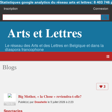
Statistiques google analytics du réseau arts et lettres: 8 403 74
Inscription
Connexion
Arts et Lettres
Blogs
3
Big Mother, « la Chose » reviendra-t-elle?
Publié(e) par
Deashelle
le 5 juillet 2026 à 2:23
ADMINISTRATEUR
THÉÂTRES
Spectacles