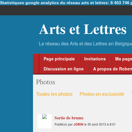
Statistiques google analytics du réseau arts et lettres: 8 403 74
Arts et Lettres
Page principale
Invitations
Ma pag
Discussion en ligne
A propos de Robert
Photos
Toutes les photos
Photos en exclusivité
Sortie de brume
Publié(e) par
JOBIN
le 30 août 2013 à 8:01