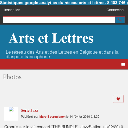
Statistiques google analytics du réseau arts et lettres: 8 403 74
Inscription
Connexion
Arts et Lettres
Photos
Série Jazz
Publié(e) par
Marc Bourguignon
le 14 février 2010 à 8:35
Croquis sur le vif, concert 'THE BUNDLE', JazzStation 11/02/2010