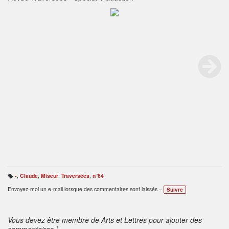
-
,
Claude
,
Miseur
,
Traversées
,
n°64
B
ali
Envoyez-moi un e-mail lorsque des commentaires sont laissés –
Suivre
s
e
s
:
Vous devez être membre de Arts et Lettres pour ajouter des
commentaires !