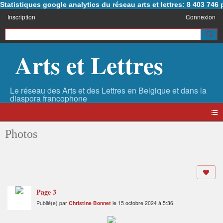
Statistiques google analytics du réseau arts et lettres: 8 403 74
Inscription
Connexion
Arts et Lettres
Photos
Page 3
Publié(e) par
Christine Bonnet
le 15 octobre 2024 à 5:36