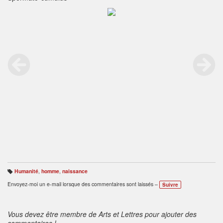
Humanité
,
homme
,
naissance
B
ali
Envoyez-moi un e-mail lorsque des commentaires sont laissés –
Suivre
s
e
s
:
Vous devez être membre de Arts et Lettres pour ajouter des
commentaires !