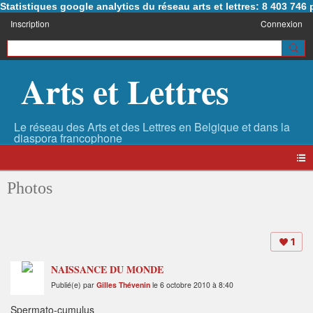
Statistiques google analytics du réseau arts et lettres: 8 403 74
Inscription
Connexion
Arts et Lettres
Photos
1
NAISSANCE DU MONDE
Publié(e) par
Gilles Thévenin
le 6 octobre 2010 à 8:40
Spermato-cumulus