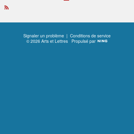
P
P
S
re
ré
ui
m
c
v
ie
é
a
R
r
d
nt
S
e
S
n
t
Signaler un problème
|
Conditions de service
© 2026 Arts et Lettres
Propulsé par