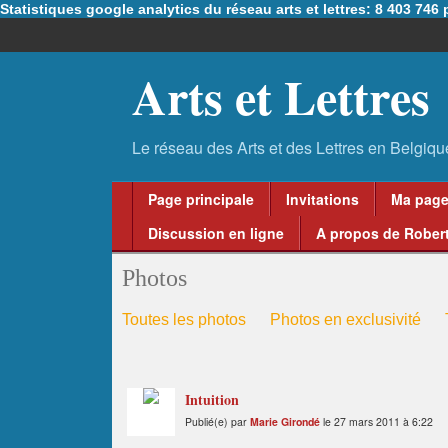
Statistiques google analytics du réseau arts et lettres: 8 403 74
Arts et Lettres
Page principale
Invitations
Ma pag
Discussion en ligne
A propos de Robert
Photos
Toutes les photos
Photos en exclusivité
Intuition
Publié(e) par
Marie Girondé
le 27 mars 2011 à 6:22