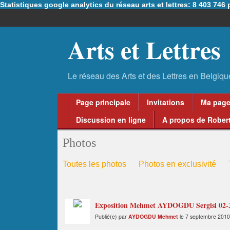
Statistiques google analytics du réseau arts et lettres: 8 403 74
Arts et Lettres
Page principale
Invitations
Ma pag
Discussion en ligne
A propos de Robert
Photos
Toutes les photos
Photos en exclusivité
Exposition Mehmet AYDOGDU Sergisi 02-30
Publié(e) par
AYDOGDU Mehmet
le 7 septembre 2010