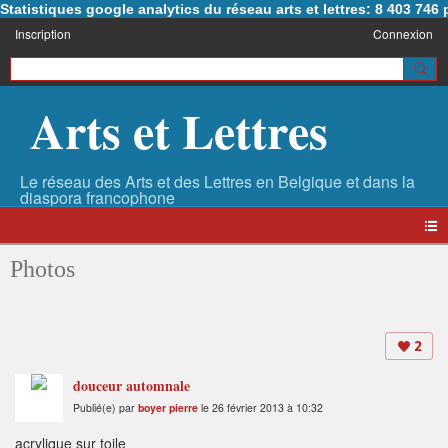
Statistiques google analytics du réseau arts et lettres: 8 403 74
Inscription
Connexion
Arts et Lettres
Photos
2
douceur automnale
Publié(e) par
boyer pierre
le 26 février 2013 à 10:32
acrylique sur toile