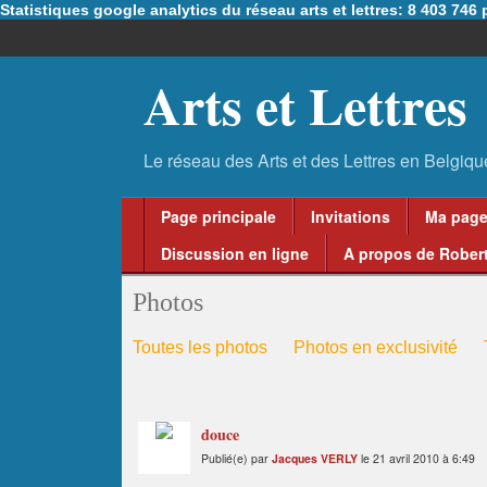
Statistiques google analytics du réseau arts et lettres: 8 403 74
Arts et Lettres
Page principale
Invitations
Ma pag
Discussion en ligne
A propos de Robert
Photos
Toutes les photos
Photos en exclusivité
douce
Publié(e) par
Jacques VERLY
le 21 avril 2010 à 6:49