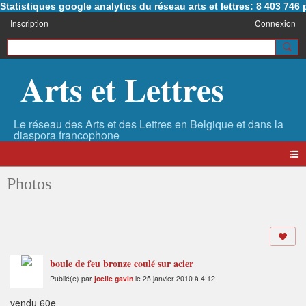
Statistiques google analytics du réseau arts et lettres: 8 403 74
Inscription
Connexion
Arts et Lettres
Photos
boule de feu bronze coulé sur acier
Publié(e) par
joelle gavin
le 25 janvier 2010 à 4:12
vendu 60e