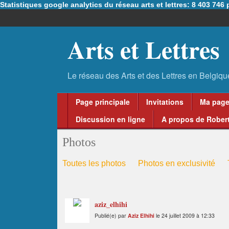
Statistiques google analytics du réseau arts et lettres: 8 403 74
Arts et Lettres
Page principale
Invitations
Ma pag
Discussion en ligne
A propos de Robert
Photos
Toutes les photos
Photos en exclusivité
aziz_elhihi
Publié(e) par
Aziz Elhihi
le 24 juillet 2009 à 12:33