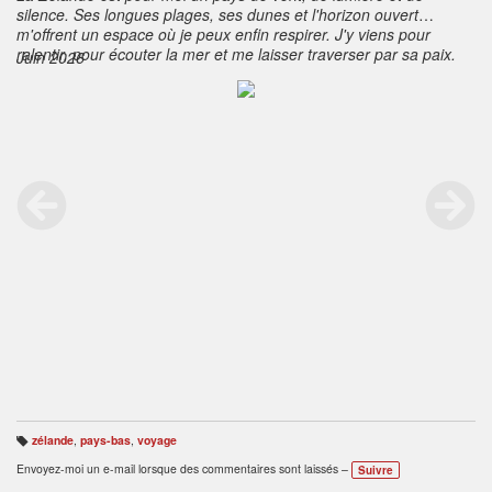
silence. Ses longues plages, ses dunes et l'horizon ouvert
m'offrent un espace où je peux enfin respirer. J'y viens pour
ralentir, pour écouter la mer et me laisser traverser par sa paix.
Juin 2026
Chaque photographie est le souvenir d'un instant de calme, d'une
lumière ou d'un souffle qui apaise le tumulte intérieur. Là-bas,
entre le ciel et l'eau, je me sens simplement à ma place.
zélande
,
pays-bas
,
voyage
B
ali
Envoyez-moi un e-mail lorsque des commentaires sont laissés –
Suivre
s
e