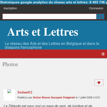
Statistiques google analytics du réseau arts et lettres: 8 403 74
Inscription
Connexion
Arts et Lettres
Photos
Zeeland12
Publié(e) par
Stefan Warest-Szczypek Podgórski
le 1 juillet 2026 à 5:51
La Zélande est pour moi un pays de vent, de lumière et de