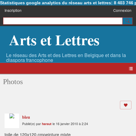
Statistiques google analytics du réseau arts et lettres: 8 403 74
Inscription
Connexion
Arts et Lettres
Photos
bleu
Publié(e) par
haraut
le 16 janvier 2010 à 2:24
toile de 120x120 cmpeinture mixte