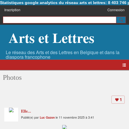
Statistiques google analytics du réseau arts et lettres: 8 403 74
Inscription
Connexion
Arts et Lettres
Photos
1
Elle...
Publié(e) par
Luc Gazon
le 11 novembre 2025 à 3:41