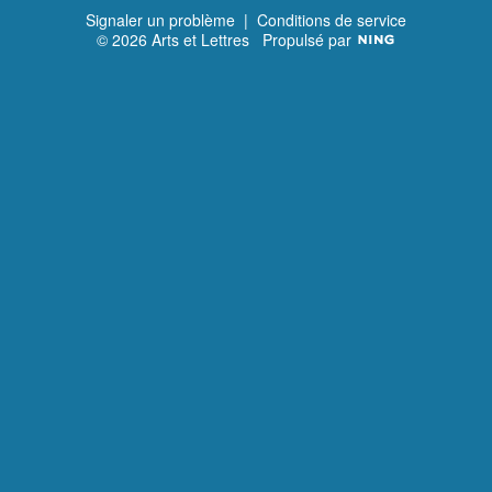
r
d
n
e
t
Signaler un problème
|
Conditions de service
n
t
© 2026 Arts et Lettres
Propulsé par