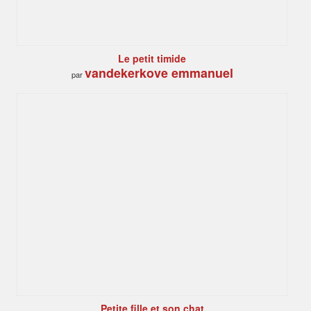
Le petit timide
vandekerkove emmanuel
par
Petite fille et son chat