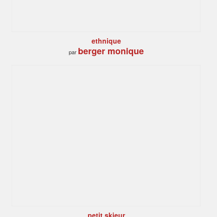
ethnique
berger monique
par
petit skieur