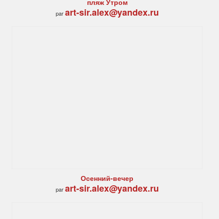
пляж Утром
art-sir.alex@yandex.ru
par
Осенний-вечер
art-sir.alex@yandex.ru
par