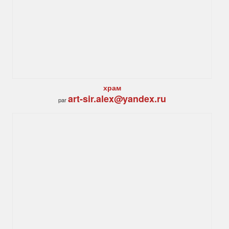
храм
art-sir.alex@yandex.ru
par