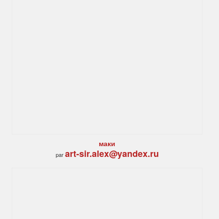
маки
art-sir.alex@yandex.ru
par