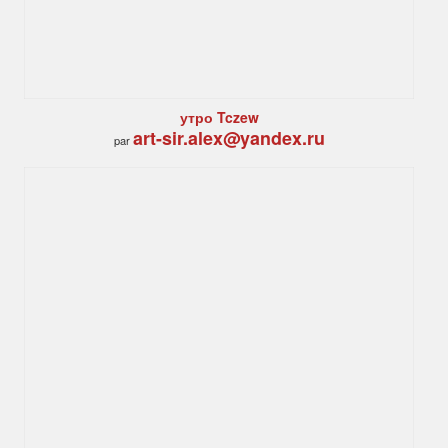
утро Tczew
art-sir.alex@yandex.ru
par