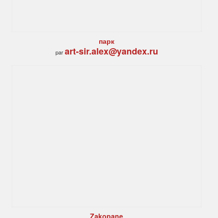
парк
art-sir.alex@yandex.ru
par
Zakopane