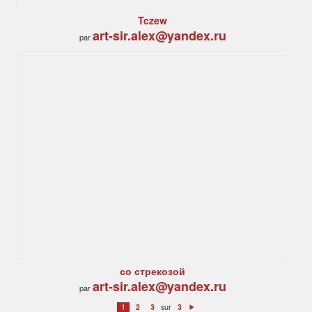
Tczew
art-sir.alex@yandex.ru
par
со стрекозой
art-sir.alex@yandex.ru
par
sur
1
2
3
3