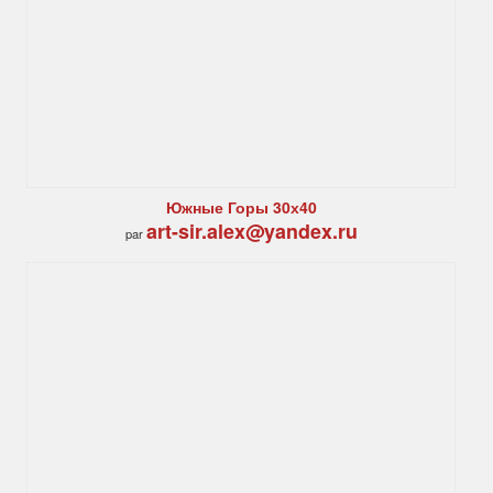
Южные Горы 30х40
art-sir.alex@yandex.ru
par