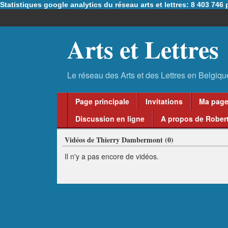
Statistiques google analytics du réseau arts et lettres: 8 403 74
Arts et Lettres
Page principale
Invitations
Ma pag
Discussion en ligne
A propos de Robert
Vidéos de Thierry Dambermont (0)
Il n'y a pas encore de vidéos.