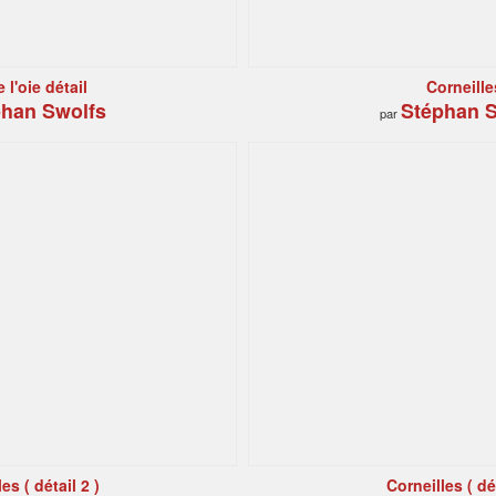
 l'oie détail
Corneille
han Swolfs
Stéphan S
par
es ( détail 2 )
Corneilles ( dét