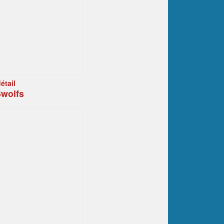
étail
wolfs