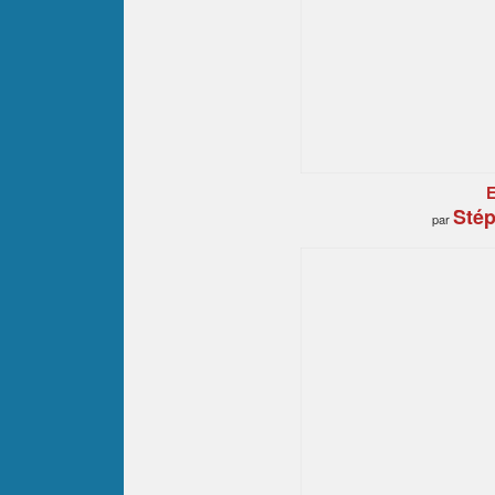
E
Stép
par