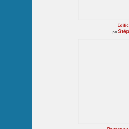
Edific
Stép
par
Rousse au 