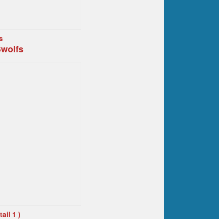
s
wolfs
ail 1 )