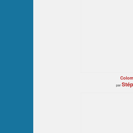
Colomb
Stép
par