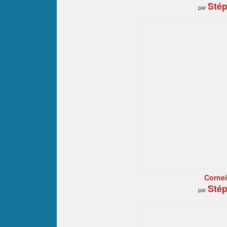
Stép
par
Corneil
Stép
par