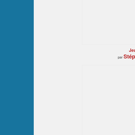
Jeu
Stép
par