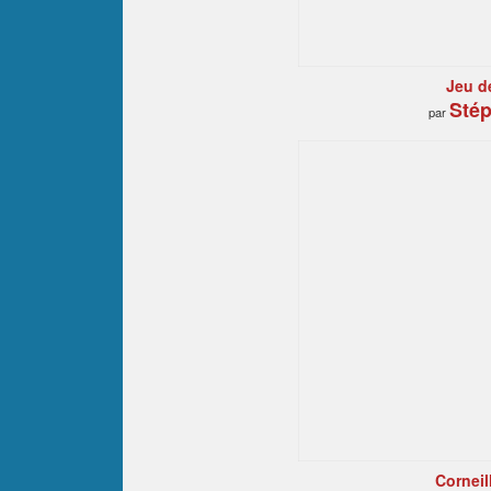
Jeu de
Stép
par
Corneill