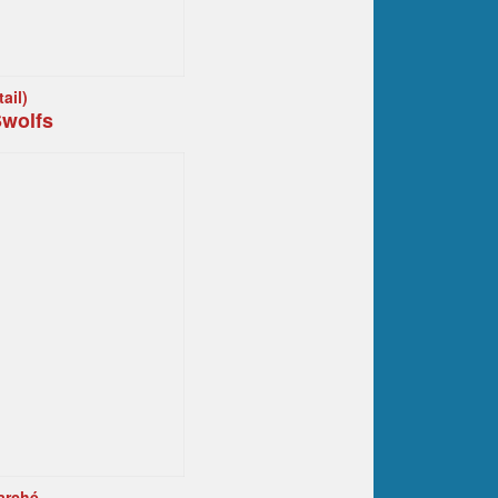
ail)
wolfs
arché