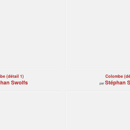
e (détail 1)
Colombe (dét
han Swolfs
Stéphan S
par