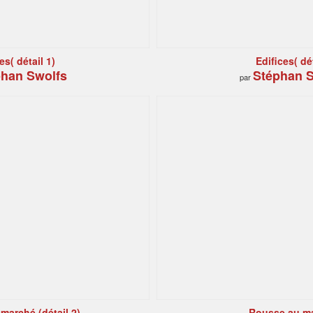
es( détail 1)
Edifices( dét
han Swolfs
Stéphan S
par
marché (détail 2)
Rousse au m