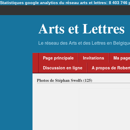
Statistiques google analytics du réseau arts et lettres: 8 403 74
Arts et Lettres
Page principale
Invitations
Ma pag
Discussion en ligne
A propos de Robert
Photos de Stéphan Swolfs (125)