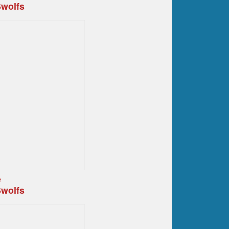
wolfs
e
wolfs