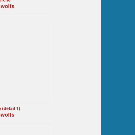
wolfs
(détail 1)
wolfs