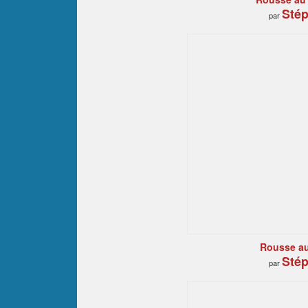
Stép
par
Rousse au
Stép
par