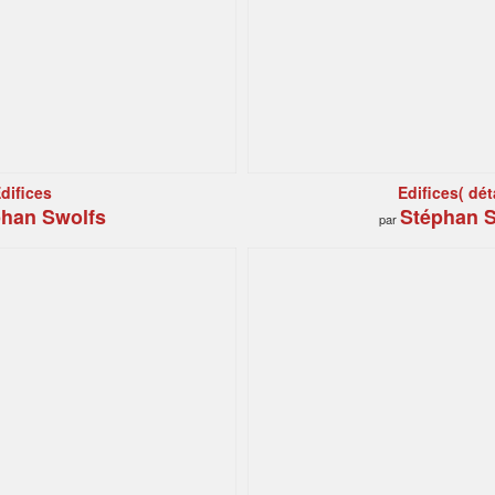
difices
Edifices( déta
han Swolfs
Stéphan S
par