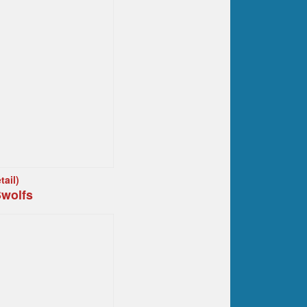
ail)
wolfs