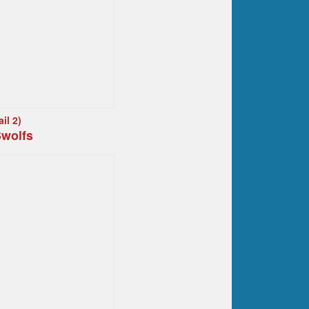
il 2)
wolfs