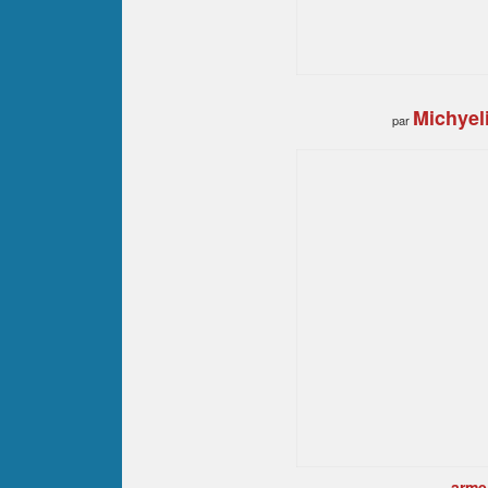
Michyel
par
arme 