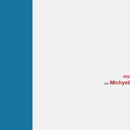
sty
Michyel
par