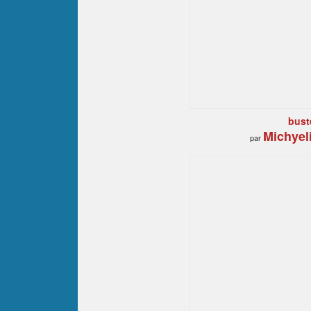
bust
Michyel
par