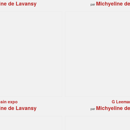
ine de Lavansy
Michyeline d
par
sin expo
G Leema
ine de Lavansy
Michyeline d
par