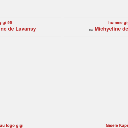
gigi 95
homme gi
ine de Lavansy
Michyeline d
par
au logo gigi
Gisèle Kape