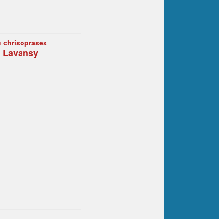
u chrisoprases
e Lavansy