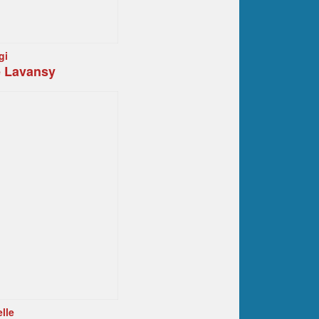
gi
e Lavansy
lle