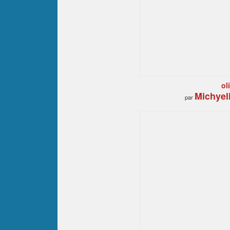
ol
Michyel
par