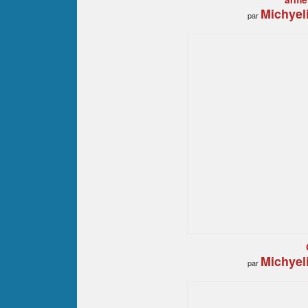
Michyel
par
Michyel
par