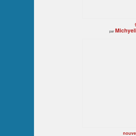
Michyel
par
nouve