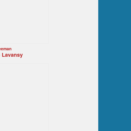
Leeman
e Lavansy