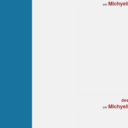
Michyel
par
des
Michyel
par