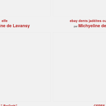
elfe
ebay dents jadéites o
ine de Lavansy
Michyeline d
par
" Bat'leth"
CERES