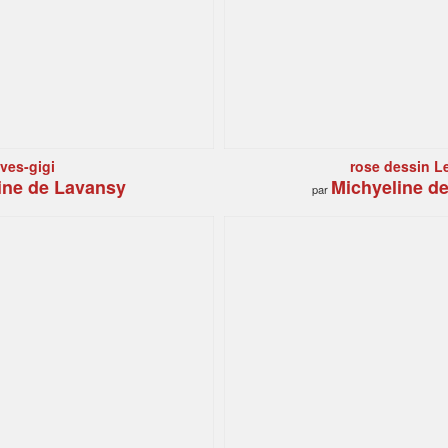
ives-gigi
rose dessin 
ine de Lavansy
Michyeline d
par