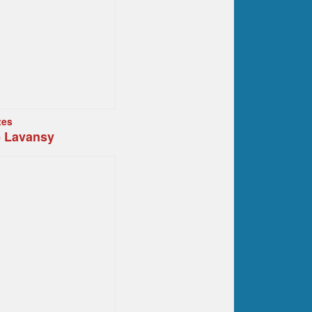
tes
e Lavansy