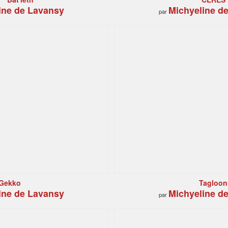
ine de Lavansy
Michyeline d
par
Gekko
Tagloon
ine de Lavansy
Michyeline d
par