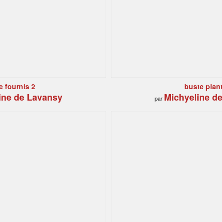
e fournis 2
buste plan
ine de Lavansy
Michyeline d
par