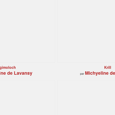
gimoloch
Krill
ine de Lavansy
Michyeline d
par