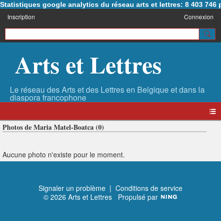
Statistiques google analytics du réseau arts et lettres: 8 403 74
Inscription
Connexion
Arts et Lettres
Photos de Maria Matel-Boatca (0)
Aucune photo n'existe pour le moment.
Signaler un problème
|
Conditions de service
© 2026 Arts et Lettres
Propulsé par