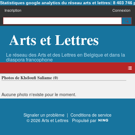
Statistiques google analytics du réseau arts et lettres: 8 403 74
Inscription
Connexion
Arts et Lettres
Photos de Khéloufi Saliame (0)
Aucune photo n'existe pour le moment.
Signaler un problème
|
Conditions de service
© 2026 Arts et Lettres
Propulsé par