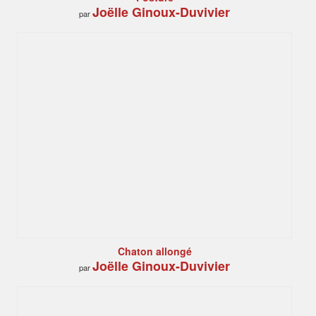
Joëlle Ginoux-Duvivier
par
Chaton allongé
Joëlle Ginoux-Duvivier
par