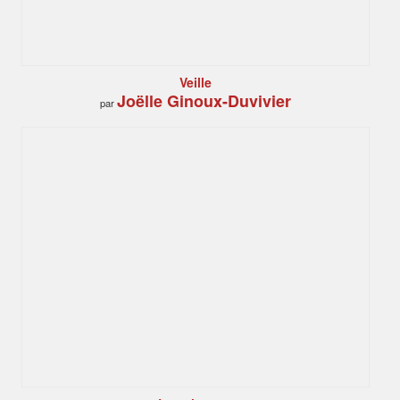
Veille
Joëlle Ginoux-Duvivier
par