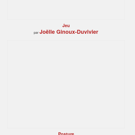
Jeu
Joëlle Ginoux-Duvivier
par
Posture