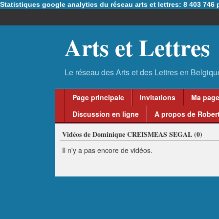
Statistiques google analytics du réseau arts et lettres: 8 403 74
Arts et Lettres
Page principale
Invitations
Ma pag
Discussion en ligne
A propos de Robert
Vidéos de Dominique CREISMEAS SEGAL (0)
Il n'y a pas encore de vidéos.