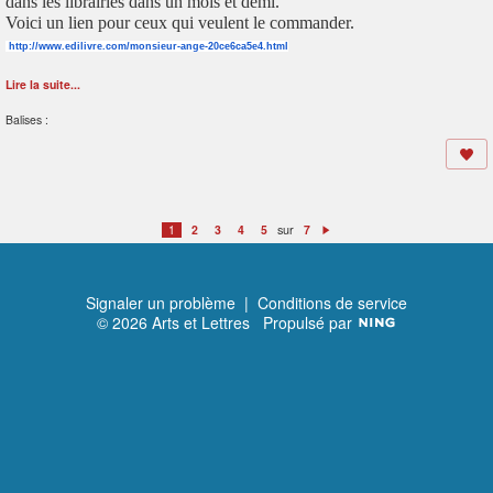
dans les librairies dans un mois et demi.
Voici un lien pour ceux qui veulent le commander.
http://www.edilivre.com/monsieur-ange-20ce6ca5e4.html
Lire la suite...
Balises :
sur
1
2
3
4
5
7
Suivant
Signaler un problème
|
Conditions de service
© 2026 Arts et Lettres
Propulsé par