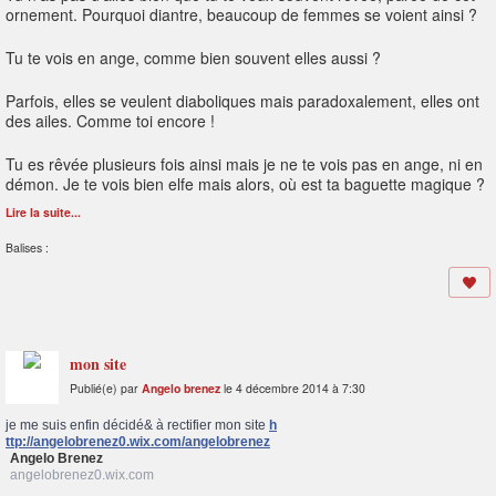
ornement. Pourquoi diantre, beaucoup de femmes se voient ainsi ?
Tu te vois en ange, comme bien souvent elles aussi ?
Parfois, elles se veulent diaboliques mais paradoxalement, elles ont
des ailes. Comme toi encore !
Tu es rêvée plusieurs fois ainsi mais je ne te vois pas en ange, ni en
démon. Je te vois bien elfe mais alors, où est ta baguette magique ?
Lire la suite...
Balises :
mon site
Publié(e) par
Angelo brenez
le 4 décembre 2014 à 7:30
je me suis enfin décidé& à rectifier mon site
h
ttp://angelobrenez0.wix.com/angelobrenez
Angelo Brenez
angelobrenez0.wix.com