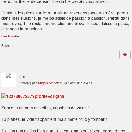
Perdu la liberté de penser, il restait le besoin vous aimer.
Restons les pieds sur terre, mais ne revenons pas en arrière, perdu
dans mes illusions, je me baladais de passion à passion. Perdu dans
mes rêves, il ne restait même plus une trêve, l’oiseau laisse la place,
le rapace le remplace.
Lire la suite...
Balises :
elfe
Publié(e) par
Angelo brenez
le 8 janvier 2015 à 4:51
Serais tu comme ces elfes, capables de voler ?
Tu planes, le vide t’appartient mais méfie-toi d’y tomber !
Tu n’as pas d’ailes bien que tu te veux souvent rêvée, parée de cet