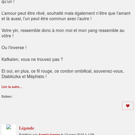
qu’un !
L’amour peut être rêvé, souhaité mais également n’être que l’amant
et là aussi, l’un peut être commun avec l’autre !
Votre yin, ressemble donc à mon moi et mon yang ressemble au
vôtre !
Ou l’inverse !
Kafkaïen, vous ne trouvez pas ?
Et oui, en plus, ce fil rouge, ce cordon ombilical, souvenez-vous,
Diabliczka et Méphisto !
Lire la suite...
Balises :
Légende
Publié(e) par
Angelo brenez
le 13 mars 2015 à 1:59