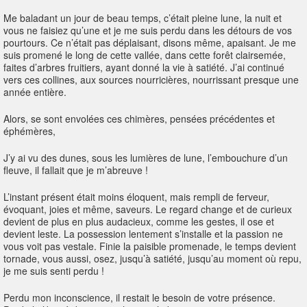
Me baladant un jour de beau temps, c’était pleine lune, la nuit et
vous ne faisiez qu’une et je me suis perdu dans les détours de vos
pourtours. Ce n’était pas déplaisant, disons même, apaisant. Je me
suis promené le long de cette vallée, dans cette forêt clairsemée,
faites d’arbres fruitiers, ayant donné la vie à satiété. J’ai continué
vers ces collines, aux sources nourricières, nourrissant presque une
année entière.
Alors, se sont envolées ces chimères, pensées précédentes et
éphémères,
J’y ai vu des dunes, sous les lumières de lune, l’embouchure d’un
fleuve, il fallait que je m’abreuve !
L’instant présent était moins éloquent, mais rempli de ferveur,
évoquant, joies et même, saveurs. Le regard change et de curieux
devient de plus en plus audacieux, comme les gestes, il ose et
devient leste. La possession lentement s’installe et la passion ne
vous voit pas vestale. Finie la paisible promenade, le temps devient
tornade, vous aussi, osez, jusqu’à satiété, jusqu’au moment où repu,
je me suis senti perdu !
Perdu mon inconscience, il restait le besoin de votre présence.