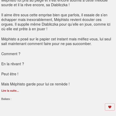
Méphisto fut pris au piège et il est encore soumis à cette mélodie
sourde et il la rêve encore, sa Diabliczka !
Il aime être sous cette emprise bien que parfois, il essaie de s’en
échapper mais inexorablement, Méphisto revient écouter ces
orgues. Il supplie même Diabliczka pour qu’elle en joue, comme ici
où elle est prête à en jouer !
Méphisto a posé sur le papier cet instant mais méfiez-vous, lui seul
sait maintenant comment faire pour ne pas succomber.
Comment ?
En la rêvant ?
Peut être !
Mais Méphisto garde pour lui ce remède !
Lire la suite...
Balises :